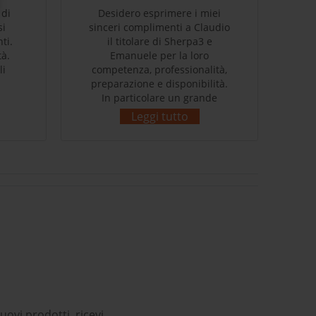
 di
Desidero esprimere i miei
B
si
sinceri complimenti a Claudio
ti.
il titolare di Sherpa3 e
c
tà.
Emanuele per la loro
ve
li
competenza, professionalità,
mi
preparazione e disponibilità.
stu
In particolare un grande
e' 
ringraziamento a Claudio per
c
Leggi tutto
come ha saputo capire gusti e
pa
bisogni del sottoscritto!
s
Complimenti!
co
p
ri
uovi prodotti, ricevi