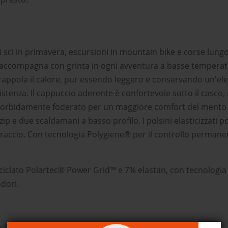
i sci in primavera, escursioni in mountain bike e corse lungo
ti accompagna con grinta in ogni avventura a basse temperat
rappola il calore, pur essendo leggero e conservando un'el
 resistenza. Il cappuccio aderente è confortevole sotto il casco
 e morbidamente foderato per un maggiore comfort del mento.
zip e due scaldamani a basso profilo. I polsini elasticizzati 
raccio. Con tecnologia Polygiene® per il controllo permane
iciclato Polartec® Power Grid™ e 7% elastan, con tecnologia
odori.
e Certified™