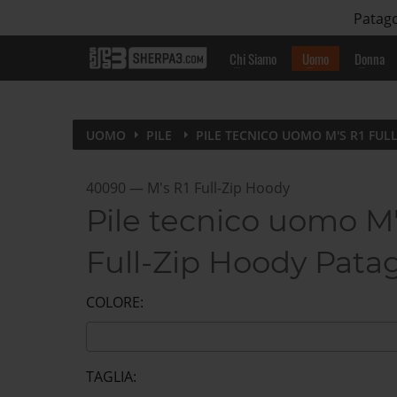
Patago
Chi Siamo
Uomo
Donna
UOMO
PILE
PILE TECNICO UOMO M'S R1 FUL
40090
—
M's R1 Full-Zip Hoody
Pile tecnico uomo M'
Full-Zip Hoody Pata
COLORE:
TAGLIA: