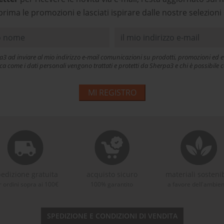
prima le promozioni e lasciati ispirare dalle nostre selezioni 
a3 ad inviare al mio indirizzo e-mail comunicazioni su prodotti, promozioni ed ev
ica come i dati personali vengono trattati e protetti da Sherpa3 e chi è possibil
MI REGISTRO
edizione gratuita
acquisto sicuro
materiali sostenib
r ordini sopra ai 100€
100% garantito
a favore dell'ambie
SPEDIZIONE E CONDIZIONI DI VENDITA