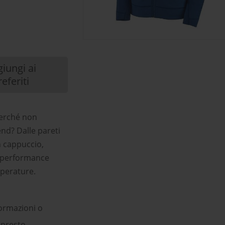
iungi ai
referiti
perché non
end? Dalle pareti
on cappuccio,
 e performance
mperature.
ormazioni o
 presto.