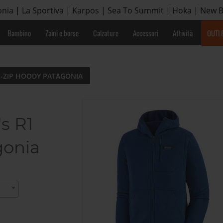
nia | La Sportiva | Karpos | Sea To Summit | Hoka | New 
Bambino
Zaini e borse
Calzature
Accessori
Attività
OUTL
L-ZIP HOODY PATAGONIA
s R1
gonia