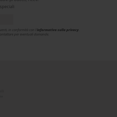
speciali
enti, in conformità con l'
informativa sulla privacy
.
e contattare per eventuali domande.
ili
nte