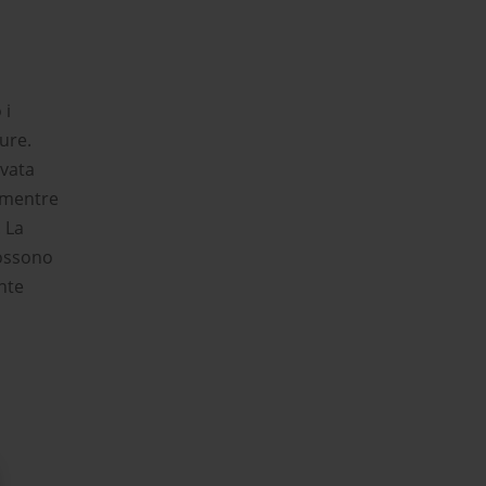
 i
ure.
evata
, mentre
 La
possono
nte