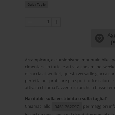
Guida Taglie
Agg
p
Arrampicata, escursionismo, mountain bike: 
cimentarsi in tutte le attività che ami nel week
di roccia ai sentieri, questa versatile giacca c
perfetta per praticare più sport, offre calore
attiva a chi ama l'avventura anche a basse te
Hai dubbi sulla vestibilità o sulla taglia?
Chiamaci allo
per maggiori inf
0461.262097
inviaci un messaggio e ti ricontatteremo al più