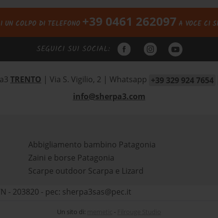
+39 0461 262097
I UN COLPO DI TELEFONO
A VOCE CI S
SEGUICI SUI SOCIAL:
pa3
TRENTO
| Via S. Vigilio, 2
|
Whatsapp
+39 329 924 7654
info@sherpa3.com
Abbigliamento bambino Patagonia
Zaini e borse Patagonia
Scarpe outdoor Scarpa e Lizard
TN - 203820 - pec: sherpa3sas@pec.it
Un sito di:
memetic
-
Filrouge Studio