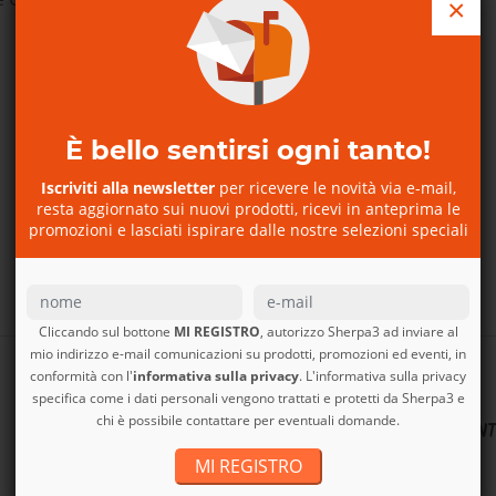
×
È bello sentirsi ogni tanto!
Iscriviti alla newsletter
per ricevere le novità via e-mail,
resta aggiornato sui nuovi prodotti, ricevi in anteprima le
promozioni e lasciati ispirare dalle nostre selezioni speciali
DA CHI CI VUOLE BENE
Cliccando sul bottone
MI REGISTRO
, autorizzo Sherpa3 ad inviare al
mio indirizzo e-mail comunicazioni su prodotti, promozioni ed eventi, in
A
conformità con l'
informativa sulla privacy
. L'informativa sulla privacy
specifica come i dati personali vengono trattati e protetti da Sherpa3 e
chi è possibile contattare per eventuali domande.
ANNALISA
PIERPAOLO CLEMENT
MI REGISTRO