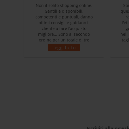
coli
Non il solito shopping online.
So
e
Gentili e disponibili,
ques
 che
competenti e puntuali, danno
r
o di
ottimi consigli e guidano il
l'e
cliente a fare l’acquisto
g
migliore... Sono al secondo
nell
ordine per un totale di tre
tag
prodotti acquistati. Massima
supe
Leggi tutto
cura nell’imballaggio e nella
Ce
spedizione...impeccabili e
P
rispettosi dell’ambiente come
ce
da filosofia del brand.
She
Sicuramente in futuro farò
ulteriori acquisti! In famiglia
ac
siamo tutti soddisfatti e
v
contenti dei nostri acquisti.
ess
Grazie! L’esperienza d’acquisto
con Sherpa3 è stata come
rivolgersi al proprio negozio di
articoli sportivi di fiducia!
Complimenti!
Iscriviti alla newsl