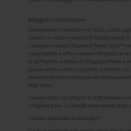
Maggiori informazioni
Arrampicate tra fenditure di roccia, uscite sugl
sentieri: la nostra nuova R1® Full-Zip Hoody 
L'esclusivo tessuto Polartec® Power Grid™ int
traspirabilità, e offre eccellenti flessibilità e
la zip frontale è dotata di alloggio profilato
giacca vanta una tasca sul petto a sinistra con 
essere facilmente rimboccati ad altezza avamb
degli odori.
Tessuto misto da 234 g/m² in 93% poliestere r
Polygiene® per il controllo permanente degli 
Tessuto approvato da bluesign™.
Cuciture realizzate con certificazione Fair Trad