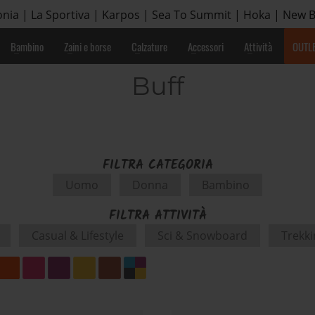
nia | La Sportiva | Karpos | Sea To Summit | Hoka | New 
Bambino
Zaini e borse
Calzature
Accessori
Attività
OUTL
Buff
FILTRA CATEGORIA
Uomo
Donna
Bambino
FILTRA ATTIVITÀ
Casual & Lifestyle
Sci & Snowboard
Trekk