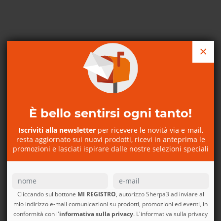
×
È bello sentirsi ogni tanto!
Iscriviti alla newsletter
per ricevere le novità via e-mail,
resta aggiornato sui nuovi prodotti, ricevi in anteprima le
promozioni e lasciati ispirare dalle nostre selezioni speciali
Cliccando sul bottone
MI REGISTRO
, autorizzo Sherpa3 ad inviare al
mio indirizzo e-mail comunicazioni su prodotti, promozioni ed eventi, in
conformità con l'
informativa sulla privacy
. L'informativa sulla privacy