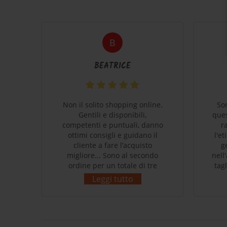
B
BEATRICE
coli
Non il solito shopping online.
So
e
Gentili e disponibili,
ques
 che
competenti e puntuali, danno
r
o di
ottimi consigli e guidano il
l'e
cliente a fare l’acquisto
g
migliore... Sono al secondo
nell
ordine per un totale di tre
tag
prodotti acquistati. Massima
supe
Leggi tutto
cura nell’imballaggio e nella
Ce
spedizione...impeccabili e
P
rispettosi dell’ambiente come
ce
da filosofia del brand.
She
Sicuramente in futuro farò