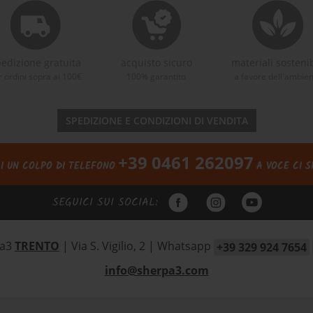
edizione gratuita
acquisto sicuro
materiali sostenib
r ordini sopra ai 100€
100% garantito
a favore dell'ambie
SPEDIZIONE E CONDIZIONI DI VENDITA
+39 0461 262097
I UN COLPO DI TELEFONO
A VOCE CI S
SEGUICI SUI SOCIAL:
pa3
TRENTO
| Via S. Vigilio, 2
|
Whatsapp
+39 329 924 7654
info@sherpa3.com