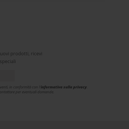
ri
uovi prodotti, ricevi
speciali
enti, in conformità con l'
informativa sulla privacy
.
e contattare per eventuali domande.