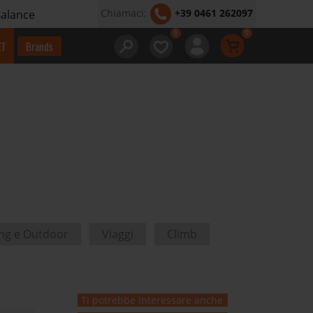
Chiamaci:
+39 0461 262097
Balance
ET
Brands
ing e Outdoor
Viaggi
Climb
Ti potrebbe interessare anche