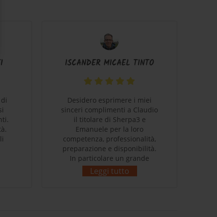
I
ISCANDER MICAEL TINTO
 di
Desidero esprimere i miei
B
si
sinceri complimenti a Claudio
ti.
il titolare di Sherpa3 e
c
tà.
Emanuele per la loro
ve
li
competenza, professionalità,
mi
preparazione e disponibilità.
stu
In particolare un grande
e' 
ringraziamento a Claudio per
c
Leggi tutto
come ha saputo capire gusti e
pa
bisogni del sottoscritto!
s
Complimenti!
co
p