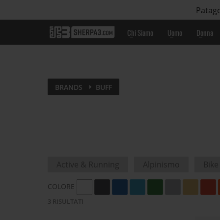
Patago
Chi Siamo
Uomo
Donna
BRANDS
BUFF
Active & Running
Alpinismo
Bike
COLORE
3
RISULTATI