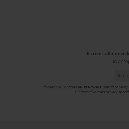
ulteriori acquisti! In famiglia
ac
siamo tutti soddisfatti e
v
contenti dei nostri acquisti.
ess
Grazie! L’esperienza d’acquisto
con Sherpa3 è stata come
rivolgersi al proprio negozio di
articoli sportivi di fiducia!
Complimenti!
Iscriviti alla newsl
in ante
Cliccando sul bottone
MI REGISTRO
, autorizzo Sherp
L'informativa sulla privacy specif