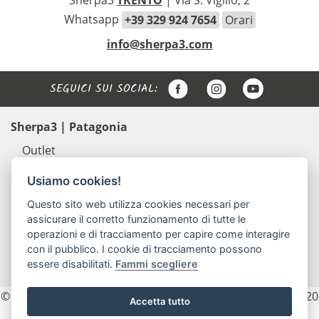
Whatsapp
+39 329 924 7654
Orari
info@sherpa3.com
SEGUICI SUI SOCIAL:
Sherpa3 | Patagonia
Outlet
Abbigliamento uomo Patagonia
Usiamo cookies!
Abbigliamento donna Patagonia
Questo sito web utilizza cookies necessari per
Abbigliamento bambino Patagonia
assicurare il corretto funzionamento di tutte le
Zaini e borse Patagonia
operazioni e di tracciamento per capire come interagire
Scarpe outdoor Scarpa e Lizard
con il pubblico. I cookie di tracciamento possono
essere disabilitati.
Fammi scegliere
Accessori
© 2026 Sherpa3 - P.IVA e C.F. 02154740225 REA. TN - 203820
Accetta tutto
- pec: sherpa3sas@pec.it