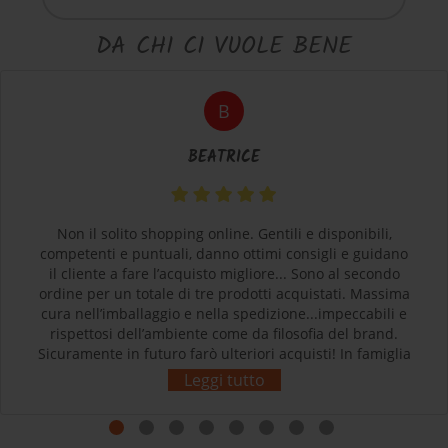
DA CHI CI VUOLE BENE
B
BEATRICE
Non il solito shopping online. Gentili e disponibili,
competenti e puntuali, danno ottimi consigli e guidano
il cliente a fare l’acquisto migliore... Sono al secondo
ordine per un totale di tre prodotti acquistati. Massima
cura nell’imballaggio e nella spedizione...impeccabili e
rispettosi dell’ambiente come da filosofia del brand.
Sicuramente in futuro farò ulteriori acquisti! In famiglia
siamo tutti soddisfatti e contenti dei nostri acquisti.
Leggi tutto
Grazie! L’esperienza d’acquisto con Sherpa3 è stata
come rivolgersi al proprio negozio di articoli sportivi di
fiducia! Complimenti!