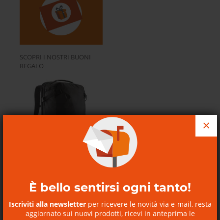
SCOPRI I NOSTRI BUONI
REGALO
×
Borsa viaggio Black Hole
MLC...
Black Hole MLC Patagonia
È bello sentirsi ogni tanto!
Iscriviti alla newsletter
per ricevere le novità via e-mail, resta
Baselayer in lana
aggiornato sui nuovi prodotti, ricevi in anteprima le