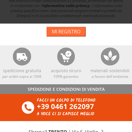
mio indirizzo e-mail comunicazioni su prodotti, promozioni ed eventi,
in conformità con l'
informativa sulla privacy
. L'informativa sulla
privacy specifica come i dati personali vengono trattati e protetti da
Sherpa3 e chi è possibile contattare per eventuali domande.
MI REGISTRO
spedizione gratuita
acquisto sicuro
materiali sostenibili
per ordini sopra ai 100€
100% garantito
a favore dell'ambiente
SPEDIZIONE E CONDIZIONI DI VENDITA
FACCI UN COLPO DI TELEFONO
+39 0461 262097
A VOCE CI SI CAPISCE MEGLIO
Sherpa3
TRENTO
| Via S. Vigilio, 2