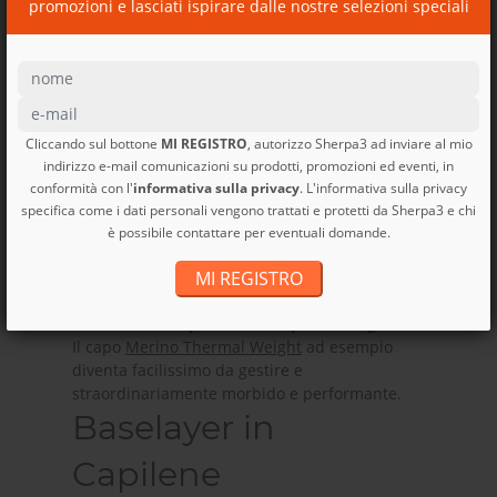
promozioni e lasciati ispirare dalle nostre selezioni speciali
merino, l’intimo
tecnico sportivo da
uomo naturale
Cliccando sul bottone
MI REGISTRO
, autorizzo Sherpa3 ad inviare al mio
La
lana merino
è il miglior isolante, traspirante
indirizzo e-mail comunicazioni su prodotti, promozioni ed eventi, in
e calda, anche quando è bagnata, regola la
conformità con l'
informativa sulla privacy
. L'informativa sulla privacy
temperatura corporea, resiste agli odori ed è
specifica come i dati personali vengono trattati e protetti da Sherpa3 e chi
naturalmente elasticizzata. Gli
indumenti
è possibile contattare per eventuali domande.
intimi tecnici
non sono realizzati al 100% in
MI REGISTRO
lana merino, ma mescolati con
poliestere
Capilene riciclato
per donare una maggior
resistenza, traspirabilità e rapida asciugatura
.
Il capo
Merino Thermal Weight
ad esempio
diventa facilissimo da gestire e
straordinariamente morbido e performante.
Baselayer in
Capilene