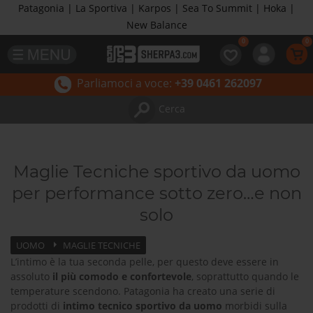
Patagonia | La Sportiva | Karpos | Sea To Summit | Hoka |
New Balance
Parliamoci a voce:
+39 0461 262097
Cerca
Maglie Tecniche sportivo da uomo
per performance sotto zero…e non
solo
UOMO
MAGLIE TECNICHE
L’intimo è la tua seconda pelle, per questo deve essere in
assoluto
il più comodo e confortevole
, soprattutto quando le
temperature scendono. Patagonia ha creato una serie di
prodotti di
intimo tecnico sportivo da uomo
morbidi sulla