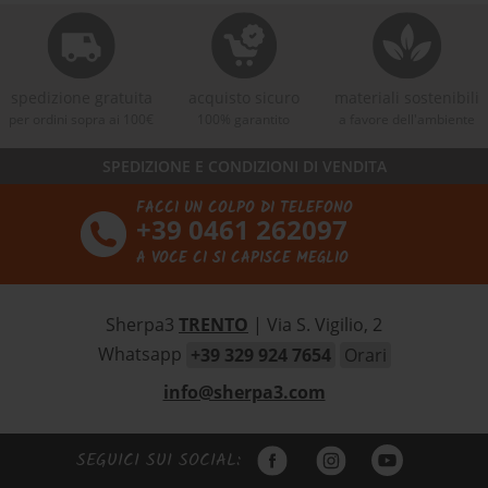
spedizione gratuita
acquisto sicuro
materiali sostenibili
per ordini sopra ai 100€
100% garantito
a favore dell'ambiente
SPEDIZIONE E CONDIZIONI DI VENDITA
FACCI UN COLPO DI TELEFONO
+39 0461 262097
A VOCE CI SI CAPISCE MEGLIO
Sherpa3
TRENTO
| Via S. Vigilio, 2
Whatsapp
+39 329 924 7654
Orari
info@sherpa3.com
SEGUICI SUI SOCIAL: