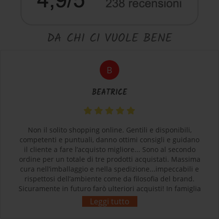
DA CHI CI VUOLE BENE
B
BEATRICE
Non il solito shopping online. Gentili e disponibili,
competenti e puntuali, danno ottimi consigli e guidano
il cliente a fare l’acquisto migliore... Sono al secondo
ordine per un totale di tre prodotti acquistati. Massima
cura nell’imballaggio e nella spedizione...impeccabili e
rispettosi dell’ambiente come da filosofia del brand.
Sicuramente in futuro farò ulteriori acquisti! In famiglia
siamo tutti soddisfatti e contenti dei nostri acquisti.
Leggi tutto
Grazie! L’esperienza d’acquisto con Sherpa3 è stata
come rivolgersi al proprio negozio di articoli sportivi di