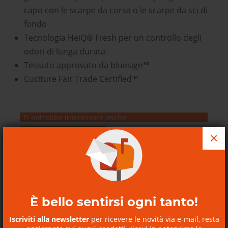
capo con le scarpe da corsa o le scarpe da sci di
fondo
Tecnologia HeiQ® Fresh per un controllo degli
odori di lunga durata
Tessuto approvato da bluesign™
Cuciture Fair Trade Certified™
Ti potrebbe interessare anche
Refugio Day Pack 26L
×
Refugio Day Pack 26L
Patagonia
È bello sentirsi ogni tanto!
Iscriviti alla newsletter
per ricevere le novità via e-mail, resta
SCOPRI I NOSTRI BUONI