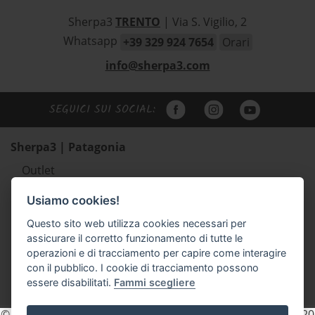
Sherpa3
TRENTO
| Via S. Vigilio, 2
Whatsapp
+39 329 924 7654
Orari
info@sherpa3.com
SEGUICI SUI SOCIAL:
Sherpa3 | Patagonia
Outlet
Abbigliamento uomo Patagonia
Usiamo cookies!
Abbigliamento donna Patagonia
Questo sito web utilizza cookies necessari per
Abbigliamento bambino Patagonia
assicurare il corretto funzionamento di tutte le
Zaini e borse Patagonia
operazioni e di tracciamento per capire come interagire
Scarpe outdoor Scarpa e Lizard
con il pubblico. I cookie di tracciamento possono
essere disabilitati.
Fammi scegliere
Accessori
© 2026 Sherpa3 - P.IVA e C.F. 02154740225 REA. TN - 203820