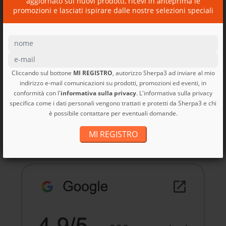
aggiornato sui nuovi prodotti, ricevi in anteprima le
REGALO
promozioni e lasciati ispirare dalle nostre selezioni speciali
Cliccando sul bottone
MI REGISTRO
, autorizzo Sherpa3 ad inviare al mio
indirizzo e-mail comunicazioni su prodotti, promozioni ed eventi, in
conformità con l'
informativa sulla privacy
. L'informativa sulla privacy
specifica come i dati personali vengono trattati e protetti da Sherpa3 e chi
Borsa viaggio Black Hole
è possibile contattare per eventuali domande.
MLC...
Black Hole MLC Patagonia
MI REGISTRO