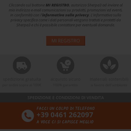
Cliccando sul bottone
MI REGISTRO
, autorizzo Sherpa3 ad inviare al
mio indirizzo e-mail comunicazioni su prodotti, promozioni ed eventi,
in conformità con l'
informativa sulla privacy
. L'informativa sulla
privacy specifica come i dati personali vengono trattati e protetti da
Sherpa3 e chi è possibile contattare per eventuali domande.
MI REGISTRO
spedizione gratuita
acquisto sicuro
materiali sostenibili
per ordini sopra ai 100€
100% garantito
a favore dell'ambiente
SPEDIZIONE E CONDIZIONI DI VENDITA
FACCI UN COLPO DI TELEFONO
+39 0461 262097
A VOCE CI SI CAPISCE MEGLIO