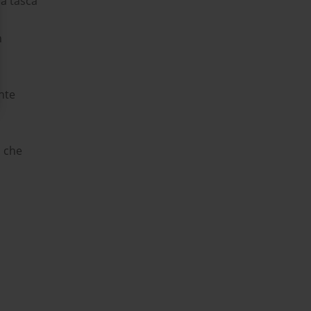
na tasca
n
nte
i che