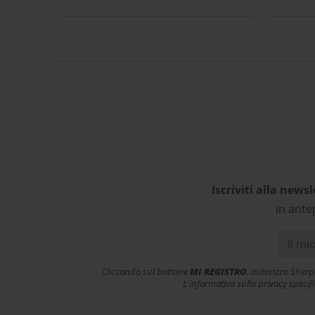
cura nell’imballaggio e nella
Ce
spedizione...impeccabili e
P
rispettosi dell’ambiente come
ce
da filosofia del brand.
She
Sicuramente in futuro farò
ulteriori acquisti! In famiglia
ac
siamo tutti soddisfatti e
v
contenti dei nostri acquisti.
ess
Grazie! L’esperienza d’acquisto
con Sherpa3 è stata come
rivolgersi al proprio negozio di
articoli sportivi di fiducia!
Complimenti!
Iscriviti alla newsl
in ante
Cliccando sul bottone
MI REGISTRO
, autorizzo Sherp
L'informativa sulla privacy specif