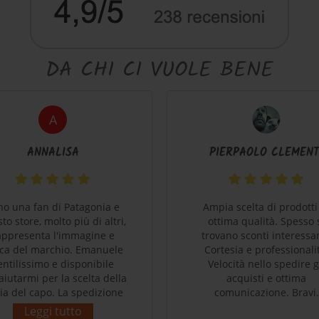
DA CHI CI VUOLE BENE
A
ANNALISA
PIERPAOLO CLEMENT
no una fan di Patagonia e
Ampia scelta di prodotti
to store, molto più di altri,
ottima qualità. Spesso 
appresenta l'immagine e
trovano sconti interessan
tica del marchio. Emanuele
Cortesia e professionali
entilissimo e disponibile
Velocità nello spedire g
'aiutarmi per la scelta della
acquisti e ottima
lia del capo. La spedizione
comunicazione. Bravi.
r veloce e precisa. Sono di
Leggi tutto