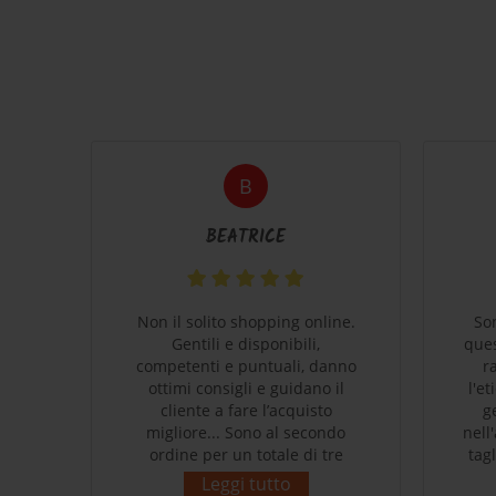
B
BEATRICE
coli
Non il solito shopping online.
So
e
Gentili e disponibili,
ques
 che
competenti e puntuali, danno
r
o di
ottimi consigli e guidano il
l'e
cliente a fare l’acquisto
g
migliore... Sono al secondo
nell
ordine per un totale di tre
tag
prodotti acquistati. Massima
supe
Leggi tutto