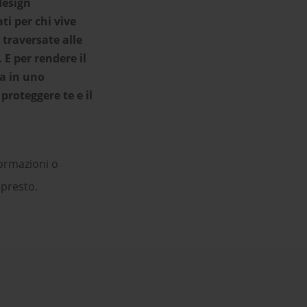
esign
ti per chi vive
 traversate alle
 E per rendere il
ta in uno
proteggere te e il
ormazioni o
 presto.