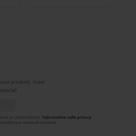
come ha saputo capire gusti e
pa
bisogni del sottoscritto!
s
Complimenti!
co
p
ri
uovi prodotti, ricevi
speciali
enti, in conformità con l'
informativa sulla privacy
.
e contattare per eventuali domande.