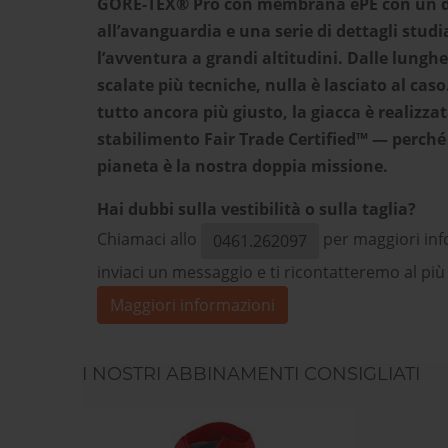
GORE-TEX® Pro con membrana ePE con un d
all’avanguardia e una serie di dettagli studia
l’avventura a grandi altitudini. Dalle lunghe
scalate più tecniche, nulla è lasciato al caso.
tutto ancora più giusto, la giacca è realizza
stabilimento Fair Trade Certified™ — perché 
pianeta è la nostra doppia missione.
Hai dubbi sulla vestibilità o sulla taglia?
Chiamaci allo
per maggiori inf
0461.262097
inviaci un messaggio e ti ricontatteremo al più
Maggiori informazioni
I NOSTRI ABBINAMENTI CONSIGLIATI