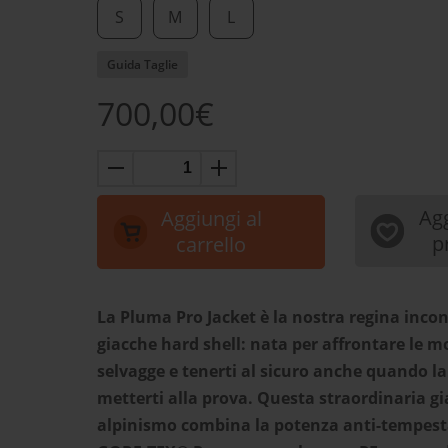
S
M
L
Guida Taglie
700,00€
Agg
Aggiungi al
p
carrello
La Pluma Pro Jacket è la nostra regina incon
giacche hard shell: nata per affrontare le 
selvagge e tenerti al sicuro anche quando la
metterti alla prova. Questa straordinaria g
alpinismo combina la potenza anti-tempest