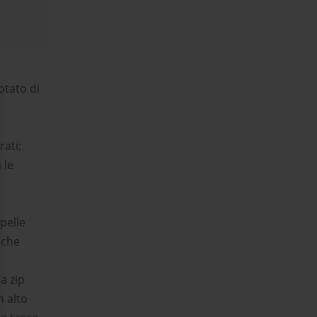
otato di
ati;
 le
pelle
 che
a zip
n alto