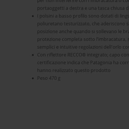
per non interferire con l'imbracatura o con 
portaoggetti a destra e una tasca chiusa da
I polsini a basso profilo sono dotati di lin
poliuretano testurizzato, che aderiscono 
posizione anche quando si sollevano le bra
protezione completa sotto l’imbracatura,
semplici e intuitive regolazioni dell'orlo 
Con riflettore RECCO® integrato; capo con
certificazione indica che Patagonia ha corri
hanno realizzato questo prodotto
Peso 470 g