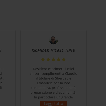
I
ISCANDER MICAEL TINTO
 di
Desidero esprimere i miei
B
si
sinceri complimenti a Claudio
ti.
il titolare di Sherpa3 e
c
tà.
Emanuele per la loro
ve
li
competenza, professionalità,
mi
preparazione e disponibilità.
stu
In particolare un grande
e' 
ringraziamento a Claudio per
c
Leggi tutto