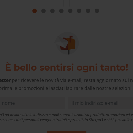
sena e potrei acquistare
atagonia in altri negozi
rtamente più vicini, ma a
rpa3 oltre al prodotto, si
gode di un personale
cogliente e preparato, un
alore aggiunto che deve
ere premiato, oggi più che
mai. Grazie!
È bello sentirsi ogni tanto!
etter
per ricevere le novità via e-mail, resta aggiornato sui n
prima le promozioni e lasciati ispirare dalle nostre selezioni 
a3 ad inviare al mio indirizzo e-mail comunicazioni su prodotti, promozioni ed ev
ica come i dati personali vengono trattati e protetti da Sherpa3 e chi è possibil