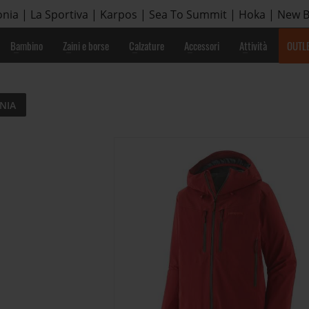
nia | La Sportiva | Karpos | Sea To Summit | Hoka | New 
Bambino
Zaini e borse
Calzature
Accessori
Attività
OUTL
NIA