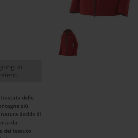
iungi ai
referiti
trastata delle
montagne più
 natura decide di
iacca da
a del tessuto