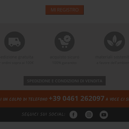
MI REGISTRO
edizione gratuita
acquisto sicuro
materiali sostenib
r ordini sopra ai 100€
100% garantito
a favore dell'ambie
SPEDIZIONE E CONDIZIONI DI VENDITA
+39 0461 262097
I UN COLPO DI TELEFONO
A VOCE CI S
SEGUICI SUI SOCIAL: