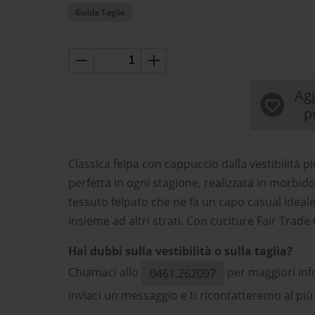
Guida Taglie
Agg
p
Classica felpa con cappuccio dalla vestibilità p
perfetta in ogni stagione, realizzata in morbid
tessuto felpato che ne fa un capo casual ideal
insieme ad altri strati. Con cuciture Fair Trade 
Hai dubbi sulla vestibilità o sulla taglia?
Chiamaci allo
per maggiori inf
0461.262097
inviaci un messaggio e ti ricontatteremo al più