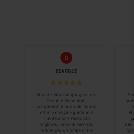
B
BEATRICE
coli
Non il solito shopping online.
So
e
Gentili e disponibili,
ques
 che
competenti e puntuali, danno
r
o di
ottimi consigli e guidano il
l'e
cliente a fare l’acquisto
g
migliore... Sono al secondo
nell
ordine per un totale di tre
tag