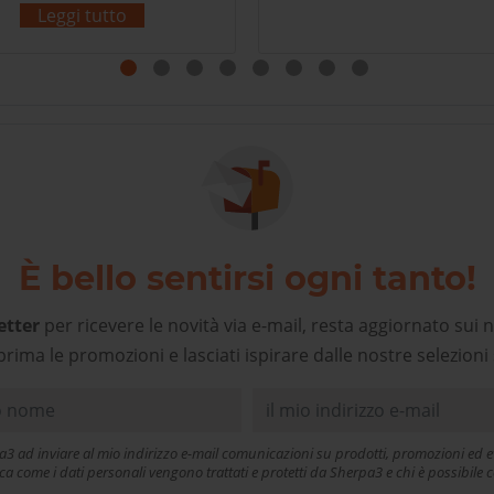
r veloce e precisa. Sono di
Leggi tutto
sena e potrei acquistare
atagonia in altri negozi
rtamente più vicini, ma a
rpa3 oltre al prodotto, si
gode di un personale
cogliente e preparato, un
alore aggiunto che deve
ere premiato, oggi più che
mai. Grazie!
È bello sentirsi ogni tanto!
etter
per ricevere le novità via e-mail, resta aggiornato sui n
prima le promozioni e lasciati ispirare dalle nostre selezioni 
a3 ad inviare al mio indirizzo e-mail comunicazioni su prodotti, promozioni ed ev
ica come i dati personali vengono trattati e protetti da Sherpa3 e chi è possibil