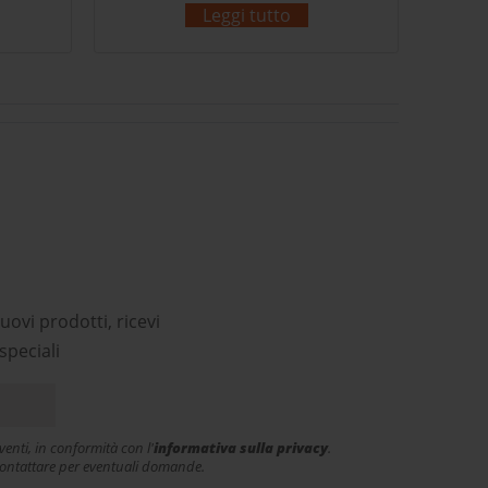
ringraziamento a Claudio per
c
Leggi tutto
come ha saputo capire gusti e
pa
bisogni del sottoscritto!
s
Complimenti!
co
p
ri
uovi prodotti, ricevi
speciali
enti, in conformità con l'
informativa sulla privacy
.
e contattare per eventuali domande.