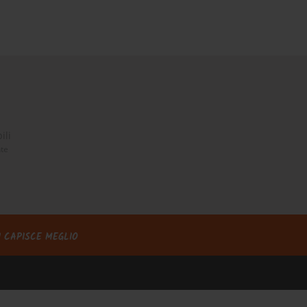
ili
nte
I CAPISCE MEGLIO