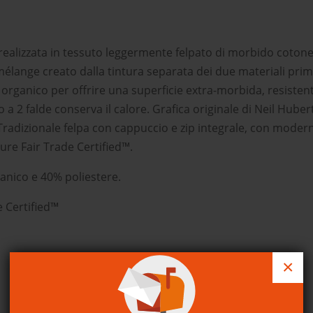
 realizzata in tessuto leggermente felpato di morbido coton
mélange creato dalla tintura separata dei due materiali prim
e organico per offrire una superficie extra-morbida, resisten
 a 2 falde conserva il calore. Grafica originale di Neil Huber
i. Tradizionale felpa con cappuccio e zip integrale, con moder
iture Fair Trade Certified™.
anico e 40% poliestere.
e Certified™
×