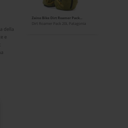
Zaino Bike Dirt Roamer Pack...
e
Dirt Roamer Pack 20L Patagonia
a della
te e
t
na