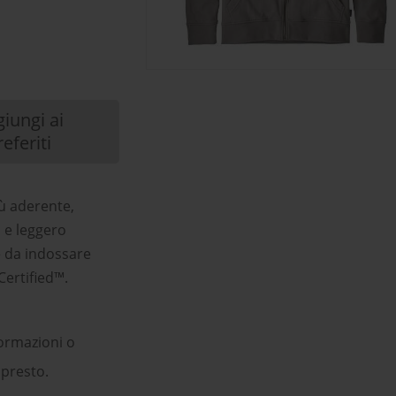
iungi ai
referiti
iù aderente,
o e leggero
e da indossare
Certified™.
ormazioni o
 presto.