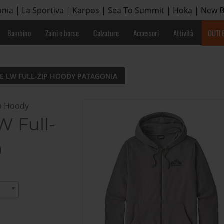
nia | La Sportiva | Karpos | Sea To Summit | Hoka | New 
Bambino
Zaini e borse
Calzature
Accessori
Attività
OUTL
PE LW FULL-ZIP HOODY PATAGONIA
ip Hoody
W Full-
a