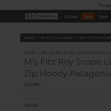
Patago
Chi Siamo
Uomo
Donna
UOMO
FELPE E PULLOVER
M'S FITZ ROY SCO
39545
—
M's Fitz Roy Scope Lightweight Full-Z
M's Fitz Roy Scope L
Zip Hoody Patagoni
COLORE:
TAGLIA: