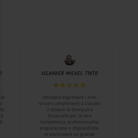
I
ISCANDER MICAEL TINTO
 di
Desidero esprimere i miei
B
si
sinceri complimenti a Claudio
ti.
il titolare di Sherpa3 e
c
tà.
Emanuele per la loro
ve
li
competenza, professionalità,
mi
preparazione e disponibilità.
stu
In particolare un grande
e' 