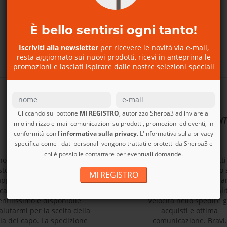
È bello sentirsi ogni tanto!
Iscriviti alla newsletter
per ricevere le novità via e-mail,
DA CHI CI VUOLE BENE
resta aggiornato sui nuovi prodotti, ricevi in anteprima le
promozioni e lasciati ispirare dalle nostre selezioni speciali
A
Cliccando sul bottone
MI REGISTRO
, autorizzo Sherpa3 ad inviare al
ANNALISA
PIERPAOLO CLEMENT
mio indirizzo e-mail comunicazioni su prodotti, promozioni ed eventi, in
conformità con l'
informativa sulla privacy
. L'informativa sulla privacy
specifica come i dati personali vengono trattati e protetti da Sherpa3 e
chi è possibile contattare per eventuali domande.
no una fan di Patagonia e
Ampia scelta di prodotti
to store, molto più di altri,
ottima qualità. Spesso 
MI REGISTRO
appresenta l'immagine e
trovano sconti interessan
tica del marchio. Emanuele
Cortesia e professionali
entilissimo e disponibile
Velocità nello spedire g
'aiutarmi per la scelta della
acquisti e ottima
lia del capo. La spedizione
comunicazione. Bravi.