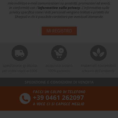
mio indirizzo e-mail comunicazioni su prodotti, promozioni ed eventi,
in conformità con l'
informativa sulla privacy
. L'informativa sulla
privacy specifica come i dati personali vengono trattati e protetti da
Sherpa3 e chi è possibile contattare per eventuali domande.
MI REGISTRO
spedizione gratuita
acquisto sicuro
materiali sostenibili
per ordini sopra ai 100€
100% garantito
a favore dell'ambiente
SPEDIZIONE E CONDIZIONI DI VENDITA
FACCI UN COLPO DI TELEFONO
+39 0461 262097
A VOCE CI SI CAPISCE MEGLIO