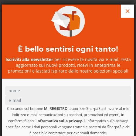
×
È bello sentirsi ogni tanto!
Borsa viaggio Black Hole
Iscriviti alla newsletter
per ricevere le novità via e-mail, resta
MLC...
aggiornato sui nuovi prodotti, ricevi in anteprima le
Black Hole MLC Patagonia
promozioni e lasciati ispirare dalle nostre selezioni speciali
Cliccando sul bottone
MI REGISTRO
, autorizzo Sherpa3 ad inviare al mio
indirizzo e-mail comunicazioni su prodotti, promozioni ed eventi, in
conformità con l'
informativa sulla privacy
. L'informativa sulla privacy
specifica come i dati personali vengono trattati e protetti da Sherpa3 e chi
è possibile contattare per eventuali domande.