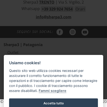
Sherpa3
TRENTO
| Via S. Vigilio, 2
Whatsapp
+39 329 924 7654
Orari
info@sherpa3.com
SEGUICI SUI SOCIAL:
Sherpa3 | Patagonia
Outlet
Abbigliamento uomo Patagonia
Usiamo cookies!
Abbigliamento donna Patagonia
Questo sito web utilizza cookies necessari per
Abbigliamento bambino Patagonia
assicurare il corretto funzionamento di tutte le
Zaini e borse Patagonia
operazioni e di tracciamento per capire come interagire
Scarpe outdoor Scarpa e Lizard
con il pubblico. I cookie di tracciamento possono
essere disabilitati.
Fammi scegliere
Accessori
© 2026 Sherpa3 - P.IVA e C.F. 02154740225 REA. TN - 203820
Accetta tutto