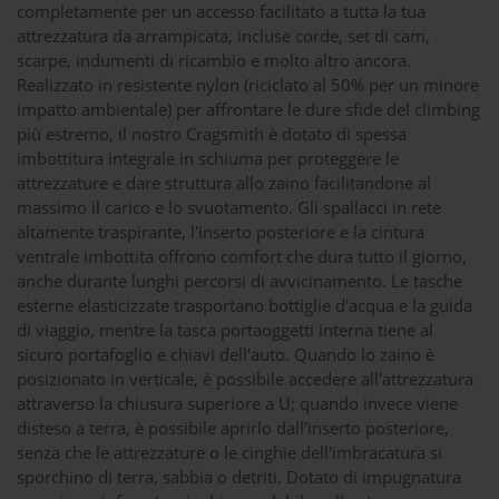
completamente per un accesso facilitato a tutta la tua
attrezzatura da arrampicata, incluse corde, set di cam,
scarpe, indumenti di ricambio e molto altro ancora.
Realizzato in resistente nylon (riciclato al 50% per un minore
impatto ambientale) per affrontare le dure sfide del climbing
più estremo, il nostro Cragsmith è dotato di spessa
imbottitura integrale in schiuma per proteggere le
attrezzature e dare struttura allo zaino facilitandone al
massimo il carico e lo svuotamento. Gli spallacci in rete
altamente traspirante, l'inserto posteriore e la cintura
ventrale imbottita offrono comfort che dura tutto il giorno,
anche durante lunghi percorsi di avvicinamento. Le tasche
esterne elasticizzate trasportano bottiglie d'acqua e la guida
di viaggio, mentre la tasca portaoggetti interna tiene al
sicuro portafoglio e chiavi dell'auto. Quando lo zaino è
posizionato in verticale, è possibile accedere all'attrezzatura
attraverso la chiusura superiore a U; quando invece viene
disteso a terra, è possibile aprirlo dall'inserto posteriore,
senza che le attrezzature o le cinghie dell'imbracatura si
sporchino di terra, sabbia o detriti. Dotato di impugnatura