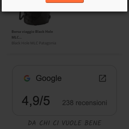
Borsa viaggio Black Hole
MLC...
Black Hole MLC Patagonia
DA CHI CI VUOLE BENE