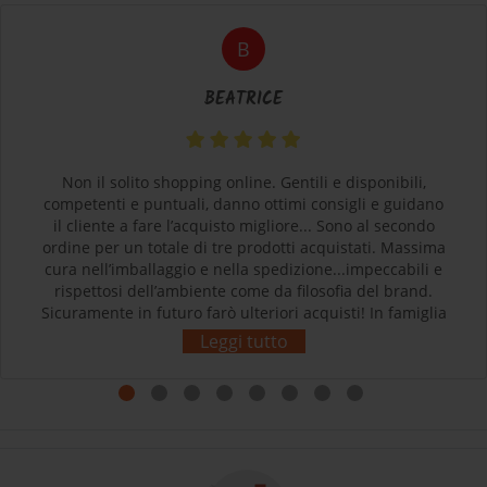
B
BEATRICE
Non il solito shopping online. Gentili e disponibili,
competenti e puntuali, danno ottimi consigli e guidano
il cliente a fare l’acquisto migliore... Sono al secondo
ordine per un totale di tre prodotti acquistati. Massima
cura nell’imballaggio e nella spedizione...impeccabili e
rispettosi dell’ambiente come da filosofia del brand.
Sicuramente in futuro farò ulteriori acquisti! In famiglia
siamo tutti soddisfatti e contenti dei nostri acquisti.
Leggi tutto
Grazie! L’esperienza d’acquisto con Sherpa3 è stata
come rivolgersi al proprio negozio di articoli sportivi di
fiducia! Complimenti!