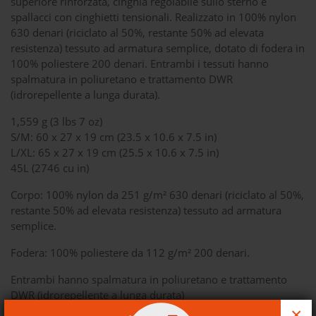
superiore rinforzata, cinghia regolabile sullo sterno e
spallacci con cinghietti tensionali. Realizzato in 100% nylon
630 denari (riciclato al 50%, restante 50% ad elevata
resistenza) tessuto ad armatura semplice, dotato di fodera in
100% poliestere 200 denari. Entrambi i tessuti hanno
spalmatura in poliuretano e trattamento DWR
(idrorepellente a lunga durata).
1,559 g (3 lbs 7 oz)
S/M: 60 x 27 x 19 cm (23.5 x 10.6 x 7.5 in)
L/XL: 65 x 27 x 19 cm (25.5 x 10.6 x 7.5 in)
45L (2746 cu in)
Corpo: 100% nylon da 251 g/m² 630 denari (riciclato al 50%,
restante 50% ad elevata resistenza) tessuto ad armatura
semplice.
Fodera: 100% poliestere da 112 g/m² 200 denari.
Entrambi hanno spalmatura in poliuretano e trattamento
DWR (idrorepellente a lunga durata)
×