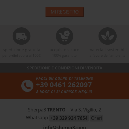
MI REGISTRO
spedizione gratuita
acquisto sicuro
materiali sostenibili
per ordini sopra ai 100€
100% garantito
a favore dell'ambiente
SPEDIZIONE E CONDIZIONI DI VENDITA
FACCI UN COLPO DI TELEFONO
+39 0461 262097
A VOCE CI SI CAPISCE MEGLIO
Sherpa3
TRENTO
| Via S. Vigilio, 2
Whatsapp
+39 329 924 7654
Orari
info@sherpa3.com