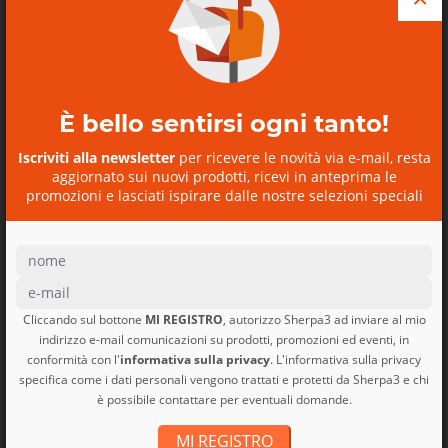
È bello sentirsi ogni tanto!
Ti potrebbe interessare anche
Iscriviti alla newsletter
per ricevere le novità via e-mail, resta
Refugio Day Pack 26L
aggiornato sui nuovi prodotti, ricevi in anteprima le
Refugio Day Pack 26L
promozioni e lasciati ispirare dalle nostre selezioni speciali
Patagonia
Cliccando sul bottone
MI REGISTRO
, autorizzo Sherpa3 ad inviare al mio
indirizzo e-mail comunicazioni su prodotti, promozioni ed eventi, in
SCOPRI I NOSTRI BUONI
conformità con l'
informativa sulla privacy
. L'informativa sulla privacy
REGALO
specifica come i dati personali vengono trattati e protetti da Sherpa3 e chi
è possibile contattare per eventuali domande.
MI REGISTRO