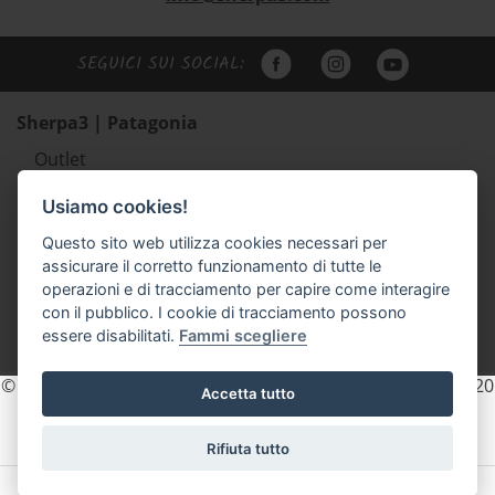
SEGUICI SUI SOCIAL:
Sherpa3 | Patagonia
Outlet
Abbigliamento uomo Patagonia
Usiamo cookies!
Abbigliamento donna Patagonia
Questo sito web utilizza cookies necessari per
Abbigliamento bambino Patagonia
assicurare il corretto funzionamento di tutte le
Zaini e borse Patagonia
operazioni e di tracciamento per capire come interagire
Scarpe outdoor Scarpa e Lizard
con il pubblico. I cookie di tracciamento possono
essere disabilitati.
Fammi scegliere
Accessori
© 2026 Sherpa3 - P.IVA e C.F. 02154740225 REA. TN - 203820
Accetta tutto
- pec: sherpa3sas@pec.it
Privacy
Cookie Policy
Rifiuta tutto
Un sito di:
memetic
-
Filrouge Studio