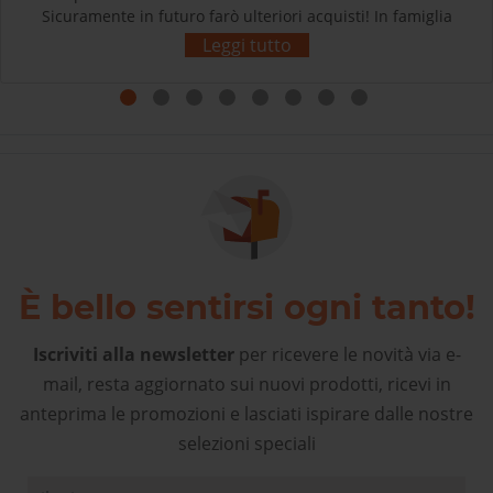
Sicuramente in futuro farò ulteriori acquisti! In famiglia
siamo tutti soddisfatti e contenti dei nostri acquisti.
Leggi tutto
Grazie! L’esperienza d’acquisto con Sherpa3 è stata
come rivolgersi al proprio negozio di articoli sportivi di
fiducia! Complimenti!
È bello sentirsi ogni tanto!
Iscriviti alla newsletter
per ricevere le novità via e-
mail, resta aggiornato sui nuovi prodotti, ricevi in
anteprima le promozioni e lasciati ispirare dalle nostre
selezioni speciali