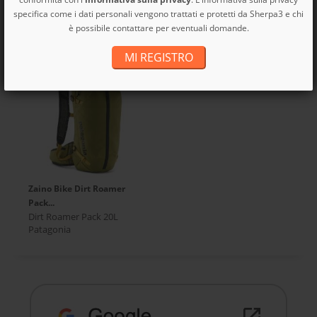
Black Hole Wheeled Duffel
specifica come i dati personali vengono trattati e protetti da Sherpa3 e chi
SCOPRI I NOSTRI BUONI
100L
è possibile contattare per eventuali domande.
REGALO
Black Hole Wheeled Duffel
100L Patagonia
MI REGISTRO
Zaino Bike Dirt Roamer
Pack...
Dirt Roamer Pack 20L
Patagonia