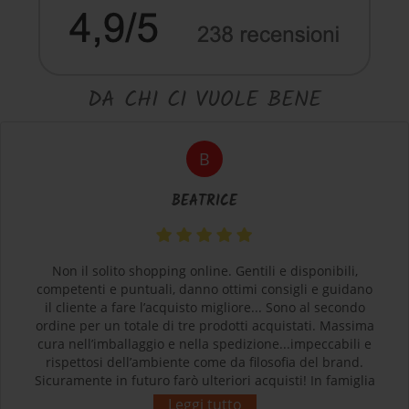
DA CHI CI VUOLE BENE
B
BEATRICE
Non il solito shopping online. Gentili e disponibili,
competenti e puntuali, danno ottimi consigli e guidano
il cliente a fare l’acquisto migliore... Sono al secondo
ordine per un totale di tre prodotti acquistati. Massima
cura nell’imballaggio e nella spedizione...impeccabili e
rispettosi dell’ambiente come da filosofia del brand.
Sicuramente in futuro farò ulteriori acquisti! In famiglia
siamo tutti soddisfatti e contenti dei nostri acquisti.
Leggi tutto