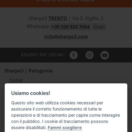
A VOCE CI SI CAPISCE MEGLIO
Sherpa3
TRENTO
| Via S. Vigilio, 2
Whatsapp
+39 329 924 7654
Orari
info@sherpa3.com
SEGUICI SUI SOCIAL:
Sherpa3 | Patagonia
Outlet
Abbigliamento uomo Patagonia
Usiamo cookies!
Abbigliamento donna Patagonia
Questo sito web utilizza cookies necessari per
Abbigliamento bambino Patagonia
assicurare il corretto funzionamento di tutte le
Zaini e borse Patagonia
operazioni e di tracciamento per capire come interagire
Scarpe outdoor Scarpa e Lizard
con il pubblico. I cookie di tracciamento possono
essere disabilitati.
Fammi scegliere
Accessori