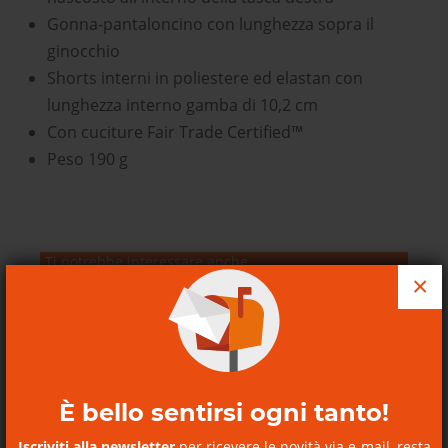
Gonna-pantaloncino con lunghezza sopra il
ginocchio
Shorts interni in poliestere ed elastan con
lunghezza interno gamba di 10,2 cm
Con cuciture Fair Trade Certified™
Peso 190 g
Ti potrebbe interessare anche
×
Refugio Day Pack 26L
Refugio Day Pack 26L
Patagonia
È bello sentirsi ogni tanto!
Iscriviti alla newsletter
per ricevere le novità via e-mail, resta