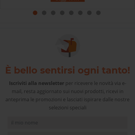
Grazie! L’esperienza d’acquisto con Sherpa3 è stata
come rivolgersi al proprio negozio di articoli sportivi di
fiducia! Complimenti!
È bello sentirsi ogni tanto!
Iscriviti alla newsletter
per ricevere le novità via e-
mail, resta aggiornato sui nuovi prodotti, ricevi in
anteprima le promozioni e lasciati ispirare dalle nostre
selezioni speciali