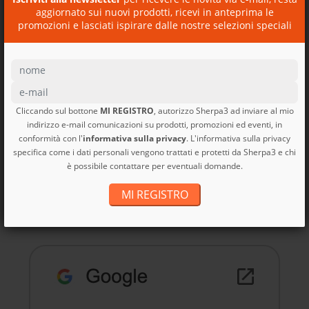
aggiornato sui nuovi prodotti, ricevi in anteprima le
SCOPRI I NOSTRI BUONI
promozioni e lasciati ispirare dalle nostre selezioni speciali
REGALO
Cliccando sul bottone
MI REGISTRO
, autorizzo Sherpa3 ad inviare al mio
indirizzo e-mail comunicazioni su prodotti, promozioni ed eventi, in
conformità con l'
informativa sulla privacy
. L'informativa sulla privacy
specifica come i dati personali vengono trattati e protetti da Sherpa3 e chi
Borsa viaggio Black Hole
è possibile contattare per eventuali domande.
MLC...
Black Hole MLC Patagonia
MI REGISTRO