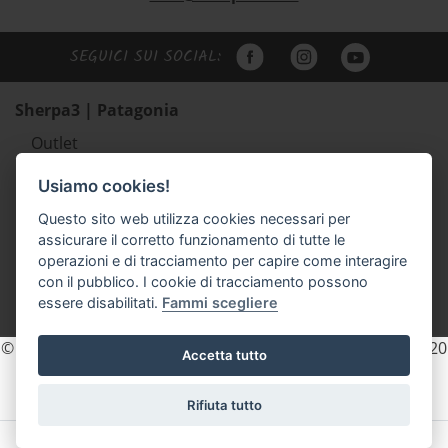
SEGUICI SUI SOCIAL:
Sherpa3 | Patagonia
Outlet
Abbigliamento uomo Patagonia
Usiamo cookies!
Abbigliamento donna Patagonia
Questo sito web utilizza cookies necessari per
Abbigliamento bambino Patagonia
assicurare il corretto funzionamento di tutte le
Zaini e borse Patagonia
operazioni e di tracciamento per capire come interagire
Scarpe outdoor Scarpa e Lizard
con il pubblico. I cookie di tracciamento possono
essere disabilitati.
Fammi scegliere
Accessori
© 2026 Sherpa3 - P.IVA e C.F. 02154740225 REA. TN - 203820
Accetta tutto
- pec: sherpa3sas@pec.it
Privacy
Cookie Policy
Rifiuta tutto
Un sito di:
memetic
-
Filrouge Studio