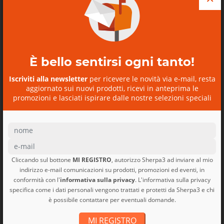
Zaino Bike Dirt Roamer
Pack...
È bello sentirsi ogni tanto!
Dirt Roamer Pack 20L
Patagonia
Iscriviti alla newsletter
per ricevere le novità via e-mail, resta
aggiornato sui nuovi prodotti, ricevi in anteprima le
promozioni e lasciati ispirare dalle nostre selezioni speciali
Cliccando sul bottone
MI REGISTRO
, autorizzo Sherpa3 ad inviare al mio
indirizzo e-mail comunicazioni su prodotti, promozioni ed eventi, in
conformità con l'
informativa sulla privacy
. L'informativa sulla privacy
specifica come i dati personali vengono trattati e protetti da Sherpa3 e chi
è possibile contattare per eventuali domande.
DA CHI CI VUOLE BENE
MI REGISTRO