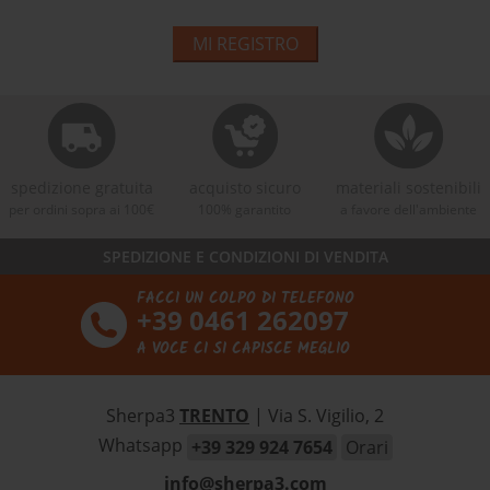
MI REGISTRO
spedizione gratuita
acquisto sicuro
materiali sostenibili
per ordini sopra ai 100€
100% garantito
a favore dell'ambiente
SPEDIZIONE E CONDIZIONI DI VENDITA
FACCI UN COLPO DI TELEFONO
+39 0461 262097
A VOCE CI SI CAPISCE MEGLIO
Sherpa3
TRENTO
| Via S. Vigilio, 2
Whatsapp
+39 329 924 7654
Orari
info@sherpa3.com