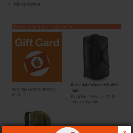
MicroActive
Ti potrebbe interessare anche
Black Hole Wheeled Duffel
SCOPRI I NOSTRI BUONI
100L
REGALO
Black Hole Wheeled Duffel
100L Patagonia
×