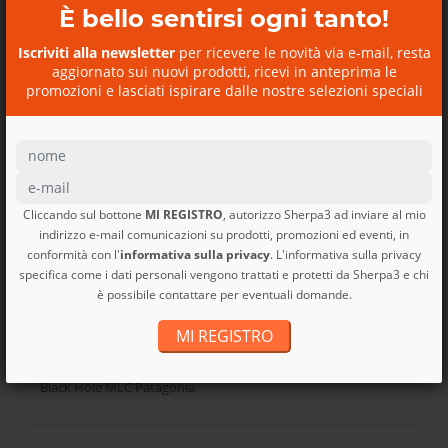
È bello sentirsi ogni tanto!
Iscriviti alla newsletter
per ricevere le novità via e-mail, resta
aggiornato sui nuovi prodotti, ricevi in anteprima le
promozioni e lasciati ispirare dalle nostre selezioni speciali
SCOPRI I NOSTRI BUONI
REGALO
Cliccando sul bottone
MI REGISTRO
, autorizzo Sherpa3 ad inviare al mio
indirizzo e-mail comunicazioni su prodotti, promozioni ed eventi, in
conformità con l'
informativa sulla privacy
. L'informativa sulla privacy
specifica come i dati personali vengono trattati e protetti da Sherpa3 e chi
è possibile contattare per eventuali domande.
MI REGISTRO
Borsa viaggio Black Hole
MLC...
Black Hole MLC Patagonia