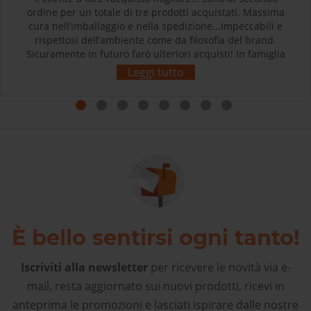
ordine per un totale di tre prodotti acquistati. Massima
cura nell’imballaggio e nella spedizione...impeccabili e
rispettosi dell’ambiente come da filosofia del brand.
Sicuramente in futuro farò ulteriori acquisti! In famiglia
siamo tutti soddisfatti e contenti dei nostri acquisti.
Leggi tutto
Grazie! L’esperienza d’acquisto con Sherpa3 è stata
come rivolgersi al proprio negozio di articoli sportivi di
fiducia! Complimenti!
È bello sentirsi ogni tanto!
Iscriviti alla newsletter
per ricevere le novità via e-
mail, resta aggiornato sui nuovi prodotti, ricevi in
anteprima le promozioni e lasciati ispirare dalle nostre