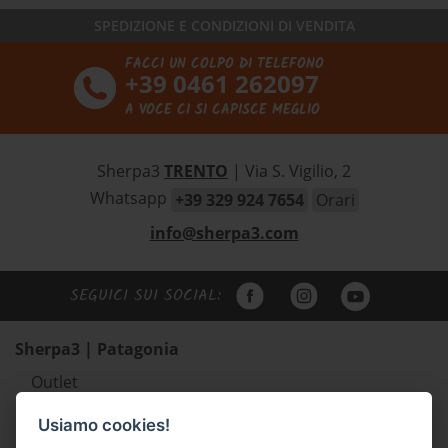
SPEDIZIONE E CONDIZIONI DI VENDITA
FACCI UN COLPO DI TELEFONO
+39 0461 262097
A VOCE CI SI CAPISCE MEGLIO
Sherpa3
TRENTO
| Via S. Vigilio, 2
Whatsapp
+39 329 924 7654
Orari
info@sherpa3.com
SEGUICI SUI SOCIAL:
Sherpa3 | Patagonia
Outlet
Abbigliamento uomo Patagonia
Usiamo cookies!
Abbigliamento donna Patagonia