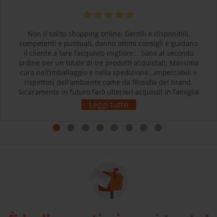
Non il solito shopping online. Gentili e disponibili,
competenti e puntuali, danno ottimi consigli e guidano
il cliente a fare l’acquisto migliore... Sono al secondo
ordine per un totale di tre prodotti acquistati. Massima
cura nell’imballaggio e nella spedizione...impeccabili e
rispettosi dell’ambiente come da filosofia del brand.
Sicuramente in futuro farò ulteriori acquisti! In famiglia
siamo tutti soddisfatti e contenti dei nostri acquisti.
Leggi tutto
Grazie! L’esperienza d’acquisto con Sherpa3 è stata
come rivolgersi al proprio negozio di articoli sportivi di
fiducia! Complimenti!