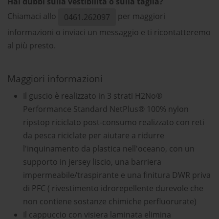
Hai dubbi sulla vestibilità o sulla taglia?
Chiamaci allo
per maggiori
0461.262097
informazioni o inviaci un messaggio e ti ricontatteremo
al più presto.
Maggiori informazioni
Il guscio è realizzato in 3 strati H2No®
Performance Standard NetPlus® 100% nylon
ripstop riciclato post-consumo realizzato con reti
da pesca riciclate per aiutare a ridurre
l'inquinamento da plastica nell'oceano, con un
supporto in jersey liscio, una barriera
impermeabile/traspirante e una finitura DWR priva
di PFC ( rivestimento idrorepellente durevole che
non contiene sostanze chimiche perfluorurate)
Il cappuccio con visiera laminata elimina