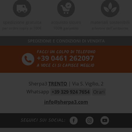
spedizione gratuita
acquisto sicuro
materiali sostenibili
per ordini sopra ai 100€
100% garantito
a favore dell'ambiente
SPEDIZIONE E CONDIZIONI DI VENDITA
FACCI UN COLPO DI TELEFONO
+39 0461 262097
A VOCE CI SI CAPISCE MEGLIO
Sherpa3
TRENTO
| Via S. Vigilio, 2
Whatsapp
+39 329 924 7654
Orari
info@sherpa3.com
SEGUICI SUI SOCIAL: