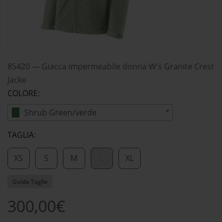
85420
—
Giacca impermeabile donna W's Granite Crest
Jacke
COLORE:
Shrub Green/verde
TAGLIA:
XS
S
M
L
XL
Guida Taglie
300,00€