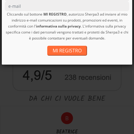
Cliccando sul bottone
MI REGISTRO
, autorizzo Sherpa3 ad inviare al mio
Categorie
indirizzo e-mail comunicazioni su prodotti, promozioni ed eventi, in
conformità con l'
informativa sulla privacy
. L'informativa sulla privacy
specifica come i dati personali vengono trattati e protetti da Sherpa3 e chi
è possibile contattare per eventuali domande.
MI REGISTRO
DA CHI CI VUOLE BENE
B
BEATRICE