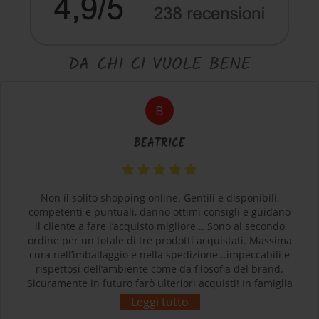
DA CHI CI VUOLE BENE
B
BEATRICE
Non il solito shopping online. Gentili e disponibili,
competenti e puntuali, danno ottimi consigli e guidano
il cliente a fare l’acquisto migliore... Sono al secondo
ordine per un totale di tre prodotti acquistati. Massima
cura nell’imballaggio e nella spedizione...impeccabili e
rispettosi dell’ambiente come da filosofia del brand.
Sicuramente in futuro farò ulteriori acquisti! In famiglia
siamo tutti soddisfatti e contenti dei nostri acquisti.
Leggi tutto
Grazie! L’esperienza d’acquisto con Sherpa3 è stata