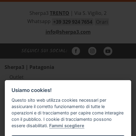
Sherpa3
TRENTO
| Via S. Vigilio, 2
Whatsapp
+39 329 924 7654
Orari
info@sherpa3.com
SEGUICI SUI SOCIAL:
Sherpa3 | Patagonia
Outlet
Abbigliamento uomo Patagonia
Usiamo cookies!
Abbigliamento donna Patagonia
Questo sito web utilizza cookies necessari per
Abbigliamento bambino Patagonia
assicurare il corretto funzionamento di tutte le
Zaini e borse Patagonia
operazioni e di tracciamento per capire come interagire
Scarpe outdoor Scarpa e Lizard
con il pubblico. I cookie di tracciamento possono
essere disabilitati.
Fammi scegliere
Accessori