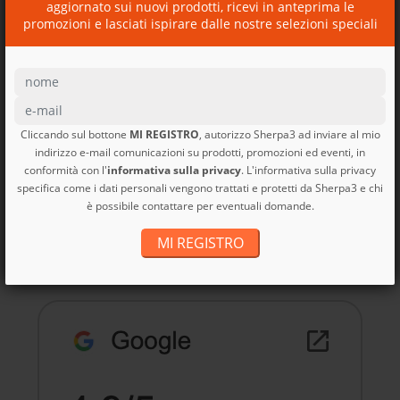
100L Patagonia
aggiornato sui nuovi prodotti, ricevi in anteprima le
promozioni e lasciati ispirare dalle nostre selezioni speciali
Cliccando sul bottone
MI REGISTRO
, autorizzo Sherpa3 ad inviare al mio
indirizzo e-mail comunicazioni su prodotti, promozioni ed eventi, in
conformità con l'
informativa sulla privacy
. L'informativa sulla privacy
Zaino Bike Dirt Roamer
specifica come i dati personali vengono trattati e protetti da Sherpa3 e chi
Pack...
è possibile contattare per eventuali domande.
Dirt Roamer Pack 20L
Patagonia
MI REGISTRO