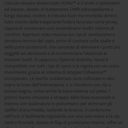
robusto tessuto elasticizzato H2No™ a 3 strati in poliestere
ed elastan, dotato di trattamento DWR (idrorepellente a
lunga durata). Inoltre, è robusta fuori ma morbida dentro:
tutto merito della traspirante fodera lavorata come jersey,
capace di conservare uno straordinario livello interno di
comfort. Aperture sotto-manica con zip di ventilazione e
struttura tecnica del capo, privo di cuciture sulle spalle e
nella parte posteriore, che consente di eliminare i punti più
soggetti ad abrasione e di incrementare l'elasticità ai
massimi livelli. Il cappuccio Optimal Visibility Hood è
compatibile con tutti i tipi di casco e si regola con un unico
movimento grazie al sistema di stopper Cohaesive™
incorporato. Le tasche scaldamani sono collocate in alto,
sopra la linea dell'imbracatura, e si chiudono con zip a
tenuta stagna, come anche la tasca esterna sul petto. I
polsini hanno chiusure a strappo dalla linea essenziale e
interno con spalmatura in poliuretano per eliminare gli
spifferi d'aria fredda, isolando le braccia. Il cordoncino
nell'orlo è facilmente regolabile con una sola mano e la zip
centro-frontale, dotata di flap di protezione interno, offre un