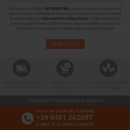
Cliccando sul bottone
MI REGISTRO
, autorizzo Sherpa3 ad inviare al
mio indirizzo e-mail comunicazioni su prodotti, promozioni ed eventi,
in conformità con l'
informativa sulla privacy
. L'informativa sulla
privacy specifica come i dati personali vengono trattati e protetti da
Sherpa3 e chi è possibile contattare per eventuali domande.
MI REGISTRO
spedizione gratuita
acquisto sicuro
materiali sostenibili
per ordini sopra ai 100€
100% garantito
a favore dell'ambiente
SPEDIZIONE E CONDIZIONI DI VENDITA
FACCI UN COLPO DI TELEFONO
+39 0461 262097
A VOCE CI SI CAPISCE MEGLIO