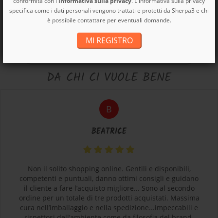
conformità con l'
informativa sulla privacy
. L'informativa sulla privacy
specifica come i dati personali vengono trattati e protetti da Sherpa3 e chi
è possibile contattare per eventuali domande.
MI REGISTRO
DA CHI CI VUOLE BENE
B
BEATRICE
Non il solito shopping online. Gentili e disponibili,
competenti e puntuali, danno ottimi consigli e guidano
il cliente a fare l’acquisto migliore... Sono al secondo
ordine per un totale di tre prodotti acquistati. Massima
cura nell’imballaggio e nella spedizione...impeccabili e
rispettosi dell’ambiente come da filosofia del brand.