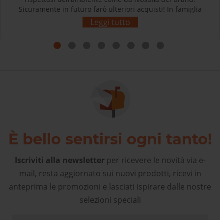
Sicuramente in futuro farò ulteriori acquisti! In famiglia
siamo tutti soddisfatti e contenti dei nostri acquisti.
Leggi tutto
Grazie! L’esperienza d’acquisto con Sherpa3 è stata
come rivolgersi al proprio negozio di articoli sportivi di
fiducia! Complimenti!
È bello sentirsi ogni tanto!
Iscriviti alla newsletter
per ricevere le novità via e-
mail, resta aggiornato sui nuovi prodotti, ricevi in
anteprima le promozioni e lasciati ispirare dalle nostre
selezioni speciali