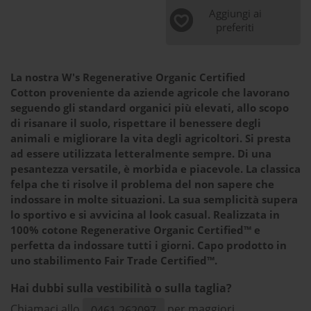
Aggiungi ai
preferiti
La nostra W's Regenerative Organic Certified
Cotton proveniente da aziende agricole che lavorano
seguendo gli standard organici più elevati, allo scopo
di risanare il suolo, rispettare il benessere degli
animali e migliorare la vita degli agricoltori. Si presta
ad essere utilizzata letteralmente sempre. Di una
pesantezza versatile, è morbida e piacevole. La classica
felpa che ti risolve il problema del non sapere che
indossare in molte situazioni. La sua semplicità supera
lo sportivo e si avvicina al look casual. Realizzata in
100% cotone Regenerative Organic Certified™ e
perfetta da indossare tutti i giorni. Capo prodotto in
uno stabilimento Fair Trade Certified™.
Hai dubbi sulla vestibilità o sulla taglia?
Chiamaci allo
per maggiori
0461.262097