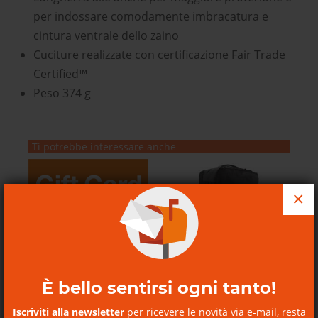
per indossare comodamente imbracatura e
cintura ventrale dello zaino
Cuciture realizzate con certificazione Fair Trade
Certified™
Peso 374 g
Ti potrebbe interessare anche
×
È bello sentirsi ogni tanto!
Black Hole Wheeled Duffel
SCOPRI I NOSTRI BUONI
100L
REGALO
Iscriviti alla newsletter
per ricevere le novità via e-mail, resta
Black Hole Wheeled Duffel