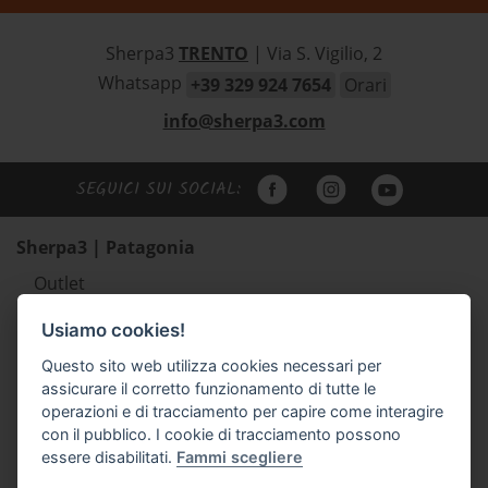
Sherpa3
TRENTO
| Via S. Vigilio, 2
Whatsapp
+39 329 924 7654
Orari
info@sherpa3.com
SEGUICI SUI SOCIAL:
Sherpa3 | Patagonia
Outlet
Abbigliamento uomo Patagonia
Usiamo cookies!
Abbigliamento donna Patagonia
Questo sito web utilizza cookies necessari per
Abbigliamento bambino Patagonia
assicurare il corretto funzionamento di tutte le
Zaini e borse Patagonia
operazioni e di tracciamento per capire come interagire
Scarpe outdoor Scarpa e Lizard
con il pubblico. I cookie di tracciamento possono
essere disabilitati.
Fammi scegliere
Accessori