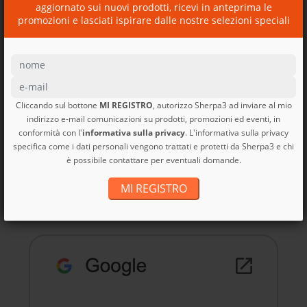
aggiornato sui nuovi prodotti, ricevi in anteprima le
100L Patagonia
promozioni e lasciati ispirare dalle nostre selezioni speciali
Cliccando sul bottone
MI REGISTRO
, autorizzo Sherpa3 ad inviare al mio
indirizzo e-mail comunicazioni su prodotti, promozioni ed eventi, in
conformità con l'
informativa sulla privacy
. L'informativa sulla privacy
Zaino Bike Dirt Roamer
specifica come i dati personali vengono trattati e protetti da Sherpa3 e chi
Pack...
è possibile contattare per eventuali domande.
Dirt Roamer Pack 20L
Patagonia
MI REGISTRO