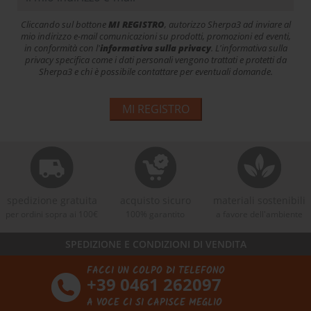
Cliccando sul bottone
MI REGISTRO
, autorizzo Sherpa3 ad inviare al
mio indirizzo e-mail comunicazioni su prodotti, promozioni ed eventi,
in conformità con l'
informativa sulla privacy
. L'informativa sulla
privacy specifica come i dati personali vengono trattati e protetti da
Sherpa3 e chi è possibile contattare per eventuali domande.
MI REGISTRO
spedizione gratuita
acquisto sicuro
materiali sostenibili
per ordini sopra ai 100€
100% garantito
a favore dell'ambiente
SPEDIZIONE E CONDIZIONI DI VENDITA
FACCI UN COLPO DI TELEFONO
+39 0461 262097
A VOCE CI SI CAPISCE MEGLIO