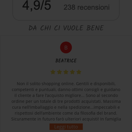
DA CHI CI VUOLE BENE
B
BEATRICE
Non il solito shopping online. Gentili e disponibili,
competenti e puntuali, danno ottimi consigli e guidano
il cliente a fare l’acquisto migliore... Sono al secondo
ordine per un totale di tre prodotti acquistati. Massima
cura nell’imballaggio e nella spedizione...impeccabili e
rispettosi dell’ambiente come da filosofia del brand.
Sicuramente in futuro farò ulteriori acquisti! In famiglia
siamo tutti soddisfatti e contenti dei nostri acquisti.
Leggi tutto
Grazie! L’esperienza d’acquisto con Sherpa3 è stata