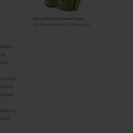
Zaino Bike Dirt Roamer Pack...
Dirt Roamer Pack 20L Patagonia
obusta
sta
ostra
ca anti-
veloce
enziali,
 I
ezzature
ti in
i