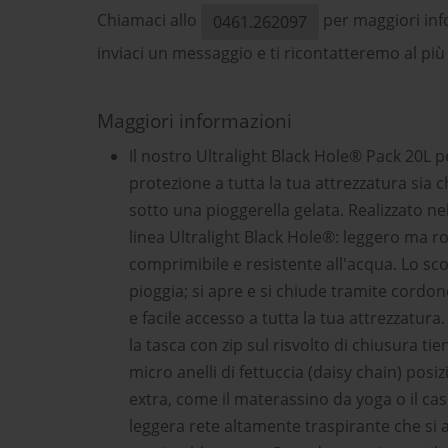
Chiamaci allo
per maggiori inf
0461.262097
inviaci un messaggio e ti ricontatteremo al più
Maggiori informazioni
Il nostro Ultralight Black Hole® Pack 20L 
protezione a tutta la tua attrezzatura sia ch
sotto una pioggerella gelata. Realizzato nel
linea Ultralight Black Hole®: leggero ma 
comprimibile e resistente all'acqua. Lo sco
pioggia; si apre e si chiude tramite cord
e facile accesso a tutta la tua attrezzatura
la tasca con zip sul risvolto di chiusura ti
micro anelli di fettuccia (daisy chain) posi
extra, come il materassino da yoga o il casco
leggera rete altamente traspirante che si 