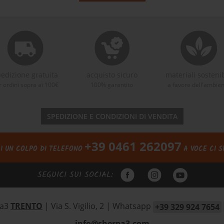
edizione gratuita
acquisto sicuro
materiali sostenib
r ordini sopra ai 100€
100% garantito
a favore dell'ambie
SPEDIZIONE E CONDIZIONI DI VENDITA
+39 0461 262097
I UN COLPO DI TELEFONO
A VOCE CI S
SEGUICI SUI SOCIAL:
pa3
TRENTO
| Via S. Vigilio, 2
|
Whatsapp
+39 329 924 7654
info@sherpa3.com