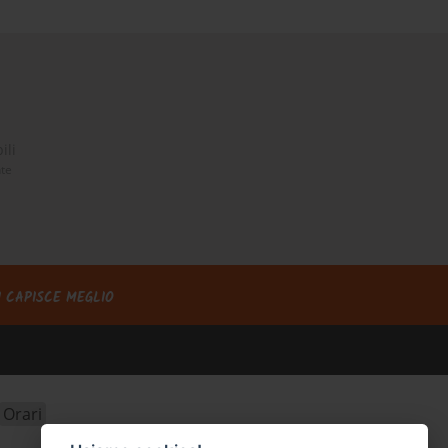
ili
nte
I CAPISCE MEGLIO
Orari