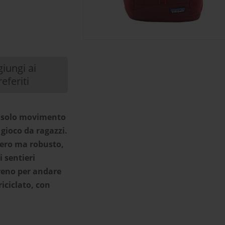
iungi ai
referiti
n solo movimento
 gioco da ragazzi.
ggero ma robusto,
i sentieri
treno per andare
iciclato, con