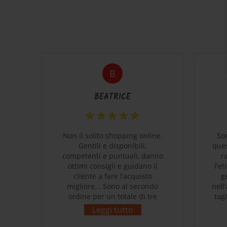
B
BEATRICE
coli
Non il solito shopping online.
So
e
Gentili e disponibili,
ques
 che
competenti e puntuali, danno
r
o di
ottimi consigli e guidano il
l'e
cliente a fare l’acquisto
g
migliore... Sono al secondo
nell
ordine per un totale di tre
tag
prodotti acquistati. Massima
supe
Leggi tutto
cura nell’imballaggio e nella
Ce
spedizione...impeccabili e
P