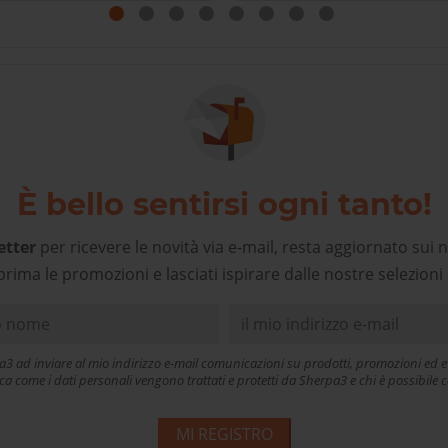
rtamente più vicini, ma a
rpa3 oltre al prodotto, si
gode di un personale
cogliente e preparato, un
alore aggiunto che deve
ere premiato, oggi più che
mai. Grazie!
È bello sentirsi ogni tanto!
etter
per ricevere le novità via e-mail, resta aggiornato sui n
prima le promozioni e lasciati ispirare dalle nostre selezioni 
a3 ad inviare al mio indirizzo e-mail comunicazioni su prodotti, promozioni ed ev
ica come i dati personali vengono trattati e protetti da Sherpa3 e chi è possibil
MI REGISTRO