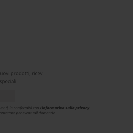
Complimenti!
co
p
ri
uovi prodotti, ricevi
speciali
enti, in conformità con l'
informativa sulla privacy
.
e contattare per eventuali domande.