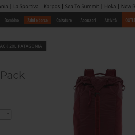
nia | La Sportiva | Karpos | Sea To Summit | Hoka | New 
Bambino
Zaini e borse
Calzature
Accessori
Attività
OUTL
PACK 20L PATAGONIA
 Pack