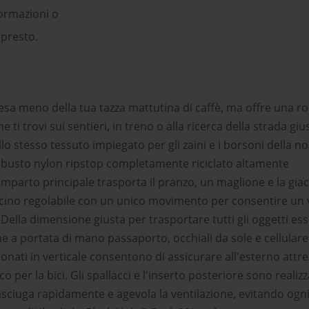
ormazioni o
 presto.
pesa meno della tua tazza mattutina di caffè, ma offre una r
e ti trovi sui sentieri, in treno o alla ricerca della strada giu
lo stesso tessuto impiegato per gli zaini e i borsoni della n
robusto nylon ripstop completamente riciclato altamente
mparto principale trasporta il pranzo, un maglione e la giac
oncino regolabile con un unico movimento per consentire un 
. Della dimensione giusta per trasportare tutti gli oggetti ess
ene a portata di mano passaporto, occhiali da sole e cellulare.
zionati in verticale consentono di assicurare all'esterno attr
 per la bici. Gli spallacci e l'inserto posteriore sono realizza
asciuga rapidamente e agevola la ventilazione, evitando ogn