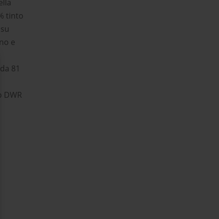
ella
% tinto
 su
ano e
 da 81
to DWR