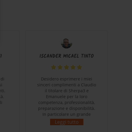
I
ISCANDER MICAEL TINTO
 di
Desidero esprimere i miei
B
si
sinceri complimenti a Claudio
ti.
il titolare di Sherpa3 e
c
tà.
Emanuele per la loro
ve
li
competenza, professionalità,
mi
preparazione e disponibilità.
stu
In particolare un grande
e' 
ringraziamento a Claudio per
c
Leggi tutto
come ha saputo capire gusti e
pa
bisogni del sottoscritto!
s