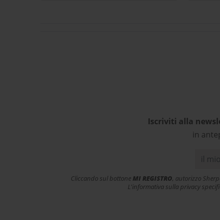
rispettosi dell’ambiente come
ce
da filosofia del brand.
She
Sicuramente in futuro farò
ulteriori acquisti! In famiglia
ac
siamo tutti soddisfatti e
v
contenti dei nostri acquisti.
ess
Grazie! L’esperienza d’acquisto
con Sherpa3 è stata come
rivolgersi al proprio negozio di
articoli sportivi di fiducia!
Complimenti!
Iscriviti alla newsl
in ante
Cliccando sul bottone
MI REGISTRO
, autorizzo Sherp
L'informativa sulla privacy specif