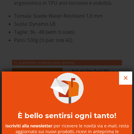
ergonomico in TPU anti-torsione e stabilità.
Tomaia: Suede Water-Resistant 1,8 mm
Suola: Dynamis LB
Taglie: 36 - 48 (with ½ sizes)
Peso: 530g (½ pair size 42)
Ti potrebbe interessare anche
Refugio Day Pack 26L
×
Refugio Day Pack 26L
Patagonia
È bello sentirsi ogni tanto!
Iscriviti alla newsletter
per ricevere le novità via e-mail, resta
SCOPRI I NOSTRI BUONI
REGALO
aggiornato sui nuovi prodotti, ricevi in anteprima le