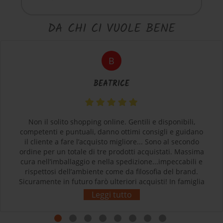
DA CHI CI VUOLE BENE
B
BEATRICE
Non il solito shopping online. Gentili e disponibili,
competenti e puntuali, danno ottimi consigli e guidano
il cliente a fare l’acquisto migliore... Sono al secondo
ordine per un totale di tre prodotti acquistati. Massima
cura nell’imballaggio e nella spedizione...impeccabili e
rispettosi dell’ambiente come da filosofia del brand.
Sicuramente in futuro farò ulteriori acquisti! In famiglia
siamo tutti soddisfatti e contenti dei nostri acquisti.
Leggi tutto
Grazie! L’esperienza d’acquisto con Sherpa3 è stata
come rivolgersi al proprio negozio di articoli sportivi di
fiducia! Complimenti!