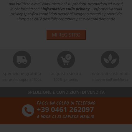
mio indirizzo e-mail comunicazioni su prodotti, promozioni ed eventi,
in conformità con l'
informativa sulla privacy
. L'informativa sulla
privacy specifica come i dati personali vengono trattati e protetti da
Sherpa3 e chi è possibile contattare per eventuali domande.
MI REGISTRO
spedizione gratuita
acquisto sicuro
materiali sostenibili
per ordini sopra ai 100€
100% garantito
a favore dell'ambiente
SPEDIZIONE E CONDIZIONI DI VENDITA
FACCI UN COLPO DI TELEFONO
+39 0461 262097
A VOCE CI SI CAPISCE MEGLIO