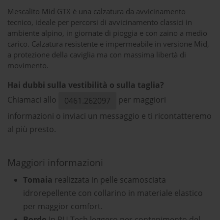
Mescalito Mid GTX è una calzatura da avvicinamento
tecnico, ideale per percorsi di avvicinamento classici in
ambiente alpino, in giornate di pioggia e con zaino a medio
carico. Calzatura resistente e impermeabile in versione Mid,
a protezione della caviglia ma con massima libertà di
movimento.
Hai dubbi sulla vestibilità o sulla taglia?
Chiamaci allo
per maggiori
0461.262097
informazioni o inviaci un messaggio e ti ricontatteremo
al più presto.
Maggiori informazioni
Tomaia
realizzata in pelle scamosciata
idrorepellente con collarino in materiale elastico
per maggior comfort.
Bordo
In PU Tech leggero per contenimento del