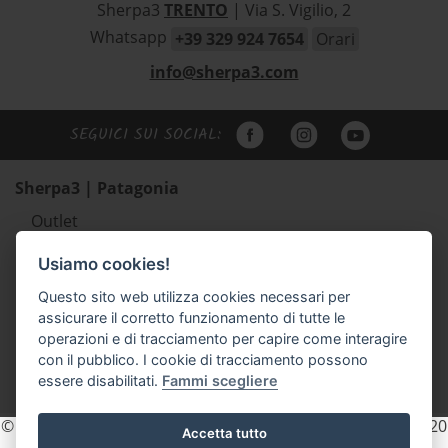
Sherpa3
TRENTO
| Via S. Vigilio, 2
Whatsapp
+39 329 924 7654
Orari
info@sherpa3.com
SEGUICI SUI SOCIAL:
Sherpa3 | Patagonia
Outlet
Abbigliamento uomo Patagonia
Usiamo cookies!
Abbigliamento donna Patagonia
Questo sito web utilizza cookies necessari per
Abbigliamento bambino Patagonia
assicurare il corretto funzionamento di tutte le
Zaini e borse Patagonia
operazioni e di tracciamento per capire come interagire
Scarpe outdoor Scarpa e Lizard
con il pubblico. I cookie di tracciamento possono
essere disabilitati.
Fammi scegliere
Accessori
© 2026 Sherpa3 - P.IVA e C.F. 02154740225 REA. TN - 203820
Accetta tutto