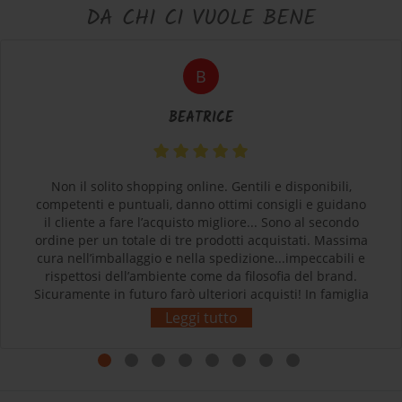
DA CHI CI VUOLE BENE
B
BEATRICE
Non il solito shopping online. Gentili e disponibili,
competenti e puntuali, danno ottimi consigli e guidano
il cliente a fare l’acquisto migliore... Sono al secondo
ordine per un totale di tre prodotti acquistati. Massima
cura nell’imballaggio e nella spedizione...impeccabili e
rispettosi dell’ambiente come da filosofia del brand.
Sicuramente in futuro farò ulteriori acquisti! In famiglia
siamo tutti soddisfatti e contenti dei nostri acquisti.
Leggi tutto
Grazie! L’esperienza d’acquisto con Sherpa3 è stata
come rivolgersi al proprio negozio di articoli sportivi di
fiducia! Complimenti!