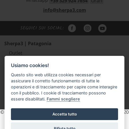
Whatsapp
+39 329 924 7654
Orari
info@sherpa3.com
SEGUICI SUI SOCIAL:
Sherpa3 | Patagonia
Outlet
Abbigliamento uomo Patagonia
Usiamo cookies!
Abbigliamento donna Patagonia
Questo sito web utilizza cookies necessari per
Abbigliamento bambino Patagonia
assicurare il corretto funzionamento di tutte le
Zaini e borse Patagonia
operazioni e di tracciamento per capire come interagire
Scarpe outdoor Scarpa e Lizard
con il pubblico. I cookie di tracciamento possono
essere disabilitati.
Fammi scegliere
Accessori
© 2026 Sherpa3 - P.IVA e C.F. 02154740225 REA. TN - 203820
Accetta tutto
- pec: sherpa3sas@pec.it
Privacy
Cookie Policy
Rifiuta tutto