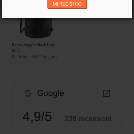
MI REGISTRO
Borsa viaggio Black Hole
MLC...
Black Hole MLC Patagonia