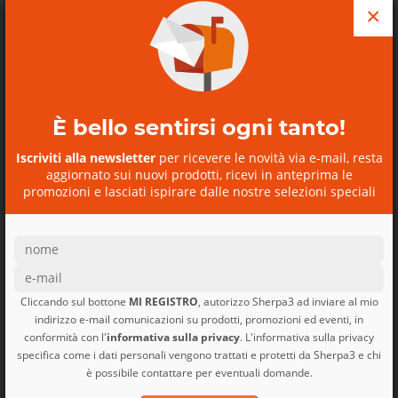
×
I robusti anelli di fettuccia (daisy chain) esterni
rinforzati offrono molteplici opzioni per l'aggancio
di attrezzature extra
Peso 1440 g
È bello sentirsi ogni tanto!
Ti potrebbe interessare anche
Iscriviti alla newsletter
per ricevere le novità via e-mail, resta
aggiornato sui nuovi prodotti, ricevi in anteprima le
Refugio Day Pack 26L
promozioni e lasciati ispirare dalle nostre selezioni speciali
Refugio Day Pack 26L
Patagonia
Cliccando sul bottone
MI REGISTRO
, autorizzo Sherpa3 ad inviare al mio
indirizzo e-mail comunicazioni su prodotti, promozioni ed eventi, in
conformità con l'
informativa sulla privacy
. L'informativa sulla privacy
SCOPRI I NOSTRI BUONI
specifica come i dati personali vengono trattati e protetti da Sherpa3 e chi
REGALO
è possibile contattare per eventuali domande.