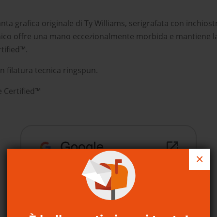
ta grafica originale di Ty Williams, serigrafata con inchiostr
rganico offre una mano eccezionalmente morbida e mantiene l
tified™.
 filatura tecnica ringspun.
e Certified™
×