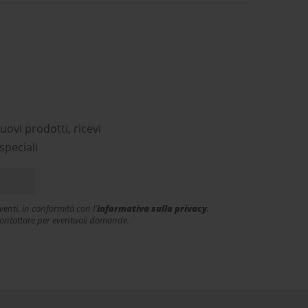
ri
uovi prodotti, ricevi
speciali
enti, in conformità con l'
informativa sulla privacy
.
e contattare per eventuali domande.