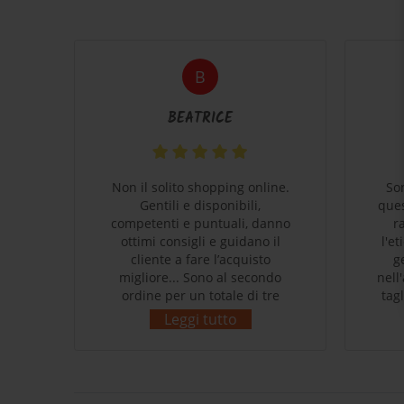
B
BEATRICE
coli
Non il solito shopping online.
So
e
Gentili e disponibili,
ques
 che
competenti e puntuali, danno
r
o di
ottimi consigli e guidano il
l'e
cliente a fare l’acquisto
g
migliore... Sono al secondo
nell
ordine per un totale di tre
tag
prodotti acquistati. Massima
supe
Leggi tutto
cura nell’imballaggio e nella
Ce
spedizione...impeccabili e
P
rispettosi dell’ambiente come
ce
da filosofia del brand.
She
Sicuramente in futuro farò