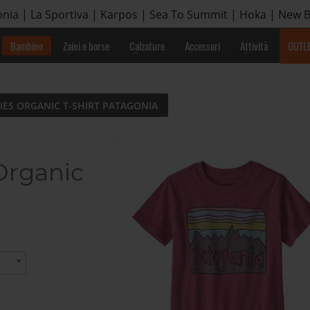
nia | La Sportiva | Karpos | Sea To Summit | Hoka | New 
Bambino
Zaini e borse
Calzature
Accessori
Attività
OUTL
KIES ORGANIC T-SHIRT PATAGONIA
Organic