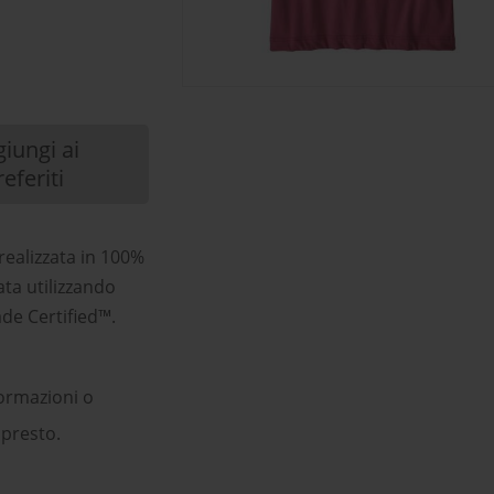
iungi ai
referiti
realizzata in 100%
ta utilizzando
rade Certified™.
ormazioni o
 presto.