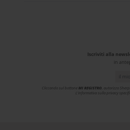
ulteriori acquisti! In famiglia
ac
siamo tutti soddisfatti e
v
contenti dei nostri acquisti.
ess
Grazie! L’esperienza d’acquisto
con Sherpa3 è stata come
rivolgersi al proprio negozio di
articoli sportivi di fiducia!
Complimenti!
Iscriviti alla newsl
in ante
Cliccando sul bottone
MI REGISTRO
, autorizzo Sherp
L'informativa sulla privacy specif