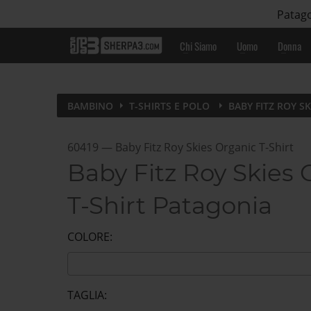
Patago
Chi Siamo
Uomo
Donna
BAMBINO
T-SHIRTS E POLO
BABY FITZ ROY S
60419
—
Baby Fitz Roy Skies Organic T-Shirt
Baby Fitz Roy Skies 
T-Shirt Patagonia
COLORE:
TAGLIA: