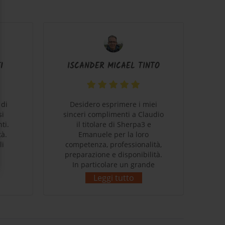
I
ISCANDER MICAEL TINTO
 di
Desidero esprimere i miei
B
si
sinceri complimenti a Claudio
ti.
il titolare di Sherpa3 e
c
tà.
Emanuele per la loro
ve
li
competenza, professionalità,
mi
preparazione e disponibilità.
stu
In particolare un grande
e' 
ringraziamento a Claudio per
c
Leggi tutto
come ha saputo capire gusti e
pa
bisogni del sottoscritto!
s
Complimenti!
co
p