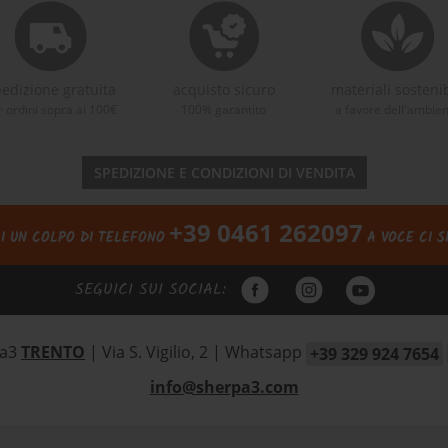
edizione gratuita
acquisto sicuro
materiali sostenib
r ordini sopra ai 100€
100% garantito
a favore dell'ambie
SPEDIZIONE E CONDIZIONI DI VENDITA
+39 0461 262097
I UN COLPO DI TELEFONO
A VOCE CI S
SEGUICI SUI SOCIAL:
pa3
TRENTO
| Via S. Vigilio, 2
|
Whatsapp
+39 329 924 7654
info@sherpa3.com