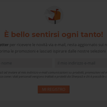
cogliente e preparato, un
alore aggiunto che deve
ere premiato, oggi più che
mai. Grazie!
È bello sentirsi ogni tanto!
etter
per ricevere le novità via e-mail, resta aggiornato sui n
prima le promozioni e lasciati ispirare dalle nostre selezioni 
a3 ad inviare al mio indirizzo e-mail comunicazioni su prodotti, promozioni ed ev
ica come i dati personali vengono trattati e protetti da Sherpa3 e chi è possibil
MI REGISTRO