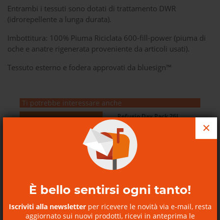
Entrambi i tessuti sono dotati di trattamento DWR
(idrorepellente a lunga durata).
Imbottitura: 100% Piuma Riciclata 600-fill-power (piuma di
oche e anatre rigenerata proveniente da articoli usati).
Tessuto esterno e fodera approvati da bluesign™
Ti potrebbe interessare anche
Refugio Day Pack 26L
×
Refugio Day Pack 26L
Patagonia
È bello sentirsi ogni tanto!
Iscriviti alla newsletter
per ricevere le novità via e-mail, resta
SCOPRI I NOSTRI BUONI
REGALO
aggiornato sui nuovi prodotti, ricevi in anteprima le