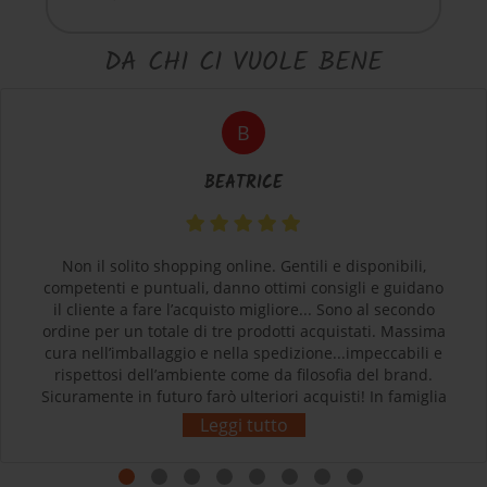
DA CHI CI VUOLE BENE
B
BEATRICE
Non il solito shopping online. Gentili e disponibili,
competenti e puntuali, danno ottimi consigli e guidano
il cliente a fare l’acquisto migliore... Sono al secondo
ordine per un totale di tre prodotti acquistati. Massima
cura nell’imballaggio e nella spedizione...impeccabili e
rispettosi dell’ambiente come da filosofia del brand.
Sicuramente in futuro farò ulteriori acquisti! In famiglia
siamo tutti soddisfatti e contenti dei nostri acquisti.
Leggi tutto
Grazie! L’esperienza d’acquisto con Sherpa3 è stata
come rivolgersi al proprio negozio di articoli sportivi di
fiducia! Complimenti!