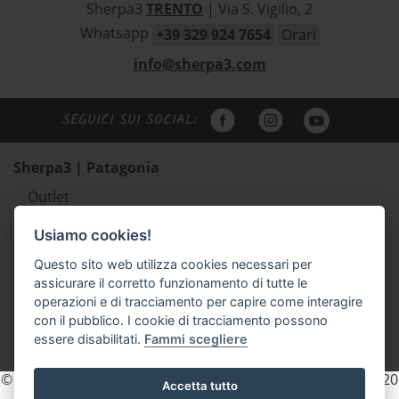
Sherpa3
TRENTO
| Via S. Vigilio, 2
Whatsapp
+39 329 924 7654
Orari
info@sherpa3.com
SEGUICI SUI SOCIAL:
Sherpa3 | Patagonia
Outlet
Abbigliamento uomo Patagonia
Usiamo cookies!
Abbigliamento donna Patagonia
Questo sito web utilizza cookies necessari per
Abbigliamento bambino Patagonia
assicurare il corretto funzionamento di tutte le
Zaini e borse Patagonia
operazioni e di tracciamento per capire come interagire
Scarpe outdoor Scarpa e Lizard
con il pubblico. I cookie di tracciamento possono
essere disabilitati.
Fammi scegliere
Accessori
© 2026 Sherpa3 - P.IVA e C.F. 02154740225 REA. TN - 203820
Accetta tutto