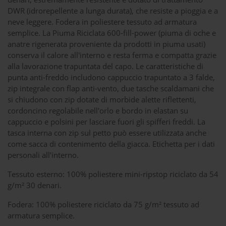
DWR (idrorepellente a lunga durata), che resiste a pioggia e a
neve leggere. Fodera in poliestere tessuto ad armatura
semplice. La Piuma Riciclata 600-fill-power (piuma di oche e
anatre rigenerata proveniente da prodotti in piuma usati)
conserva il calore all'interno e resta ferma e compatta grazie
alla lavorazione trapuntata del capo. Le caratteristiche di
punta anti-freddo includono cappuccio trapuntato a 3 falde,
zip integrale con flap anti-vento, due tasche scaldamani che
si chiudono con zip dotate di morbide alette riflettenti,
cordoncino regolabile nell'orlo e bordo in elastan su
cappuccio e polsini per lasciare fuori gli spifferi freddi. La
tasca interna con zip sul petto può essere utilizzata anche
come sacca di contenimento della giacca. Etichetta per i dati
personali all’interno.
Tessuto esterno: 100% poliestere mini-ripstop riciclato da 54
g/m² 30 denari.
Fodera: 100% poliestere riciclato da 75 g/m² tessuto ad
armatura semplice.