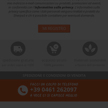
mio indirizzo e-mail comunicazioni su prodotti, promozioni ed eventi,
in conformità con l'
informativa sulla privacy
. L'informativa sulla
privacy specifica come i dati personali vengono trattati e protetti da
Sherpa3 e chi è possibile contattare per eventuali domande.
MI REGISTRO
spedizione gratuita
acquisto sicuro
materiali sostenibili
per ordini sopra ai 100€
100% garantito
a favore dell'ambiente
SPEDIZIONE E CONDIZIONI DI VENDITA
FACCI UN COLPO DI TELEFONO
+39 0461 262097
A VOCE CI SI CAPISCE MEGLIO