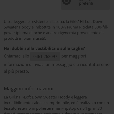
preferiti
Ultra-leggera e resistente all'acqua, la Girls’ Hi-Loft Down
Sweater Hoody è imbottita in 100% Piuma Riciclata 600-fill-
power (piuma di oche e anatre rigenerata proveniente da
prodotti in piuma usati).
Hai dubbi sulla vestibilità o sulla taglia?
Chiamaci allo
per maggiori
0461.262097
informazioni o inviaci un messaggio e ti ricontatteremo
al più presto.
Maggiori informazioni
La Girls' Hi-Loft Down Sweater Hoody è leggera,
incredibilmente calda e comprimibile, ed è realizzata con un
tessuto esterno in poliestere mini-ripstop da 54 g/m² 30
denari, estremamente resistente e dotato di trattamento